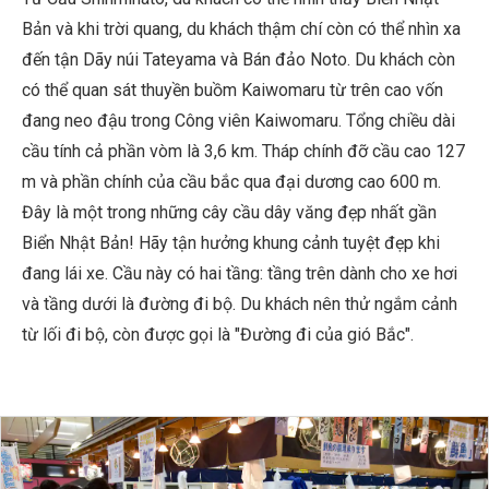
Bản và khi trời quang, du khách thậm chí còn có thể nhìn xa
đến tận Dãy núi Tateyama và Bán đảo Noto. Du khách còn
có thể quan sát thuyền buồm Kaiwomaru từ trên cao vốn
đang neo đậu trong Công viên Kaiwomaru. Tổng chiều dài
cầu tính cả phần vòm là 3,6 km. Tháp chính đỡ cầu cao 127
m và phần chính của cầu bắc qua đại dương cao 600 m.
Đây là một trong những cây cầu dây văng đẹp nhất gần
Biển Nhật Bản! Hãy tận hưởng khung cảnh tuyệt đẹp khi
đang lái xe. Cầu này có hai tầng: tầng trên dành cho xe hơi
và tầng dưới là đường đi bộ. Du khách nên thử ngắm cảnh
từ lối đi bộ, còn được gọi là "Đường đi của gió Bắc".