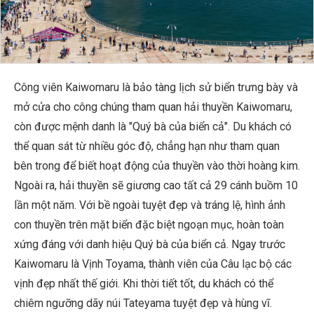
Công viên Kaiwomaru là bảo tàng lịch sử biển trưng bày và
mở cửa cho công chúng tham quan hải thuyền Kaiwomaru,
còn được mệnh danh là "Quý bà của biển cả". Du khách có
thể quan sát từ nhiều góc độ, chẳng hạn như tham quan
bên trong để biết hoạt động của thuyền vào thời hoàng kim.
Ngoài ra, hải thuyền sẽ giương cao tất cả 29 cánh buồm 10
lần một năm. Với bề ngoài tuyệt đẹp và tráng lệ, hình ảnh
con thuyền trên mặt biển đặc biệt ngoạn mục, hoàn toàn
xứng đáng với danh hiệu Quý bà của biển cả. Ngay trước
Kaiwomaru là Vịnh Toyama, thành viên của Câu lạc bộ các
vịnh đẹp nhất thế giới. Khi thời tiết tốt, du khách có thể
chiêm ngưỡng dãy núi Tateyama tuyệt đẹp và hùng vĩ.