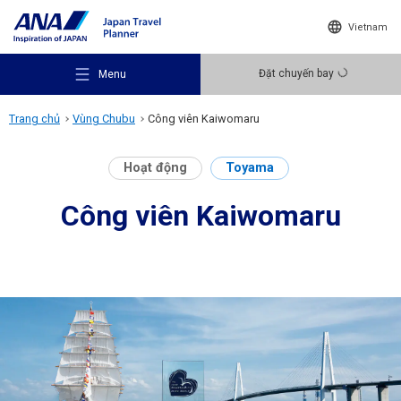
Vietnam
Đặt chuyến bay
Menu
Trang chủ
Vùng Chubu
Công viên Kaiwomaru
Hoạt động
Toyama
Công viên Kaiwomaru
Gợi ý điểm đến
Ý tưởng du lịch
Điểm đến