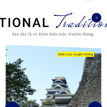
a
n
h
s
á
c
h
k
Sau đây là 10 điểm kiến trúc truyền thống.
i
ế
n
t
r
Kiến trúc truyền thống
ú
c
t
r
u
y
ề
n
t
h
ố
n