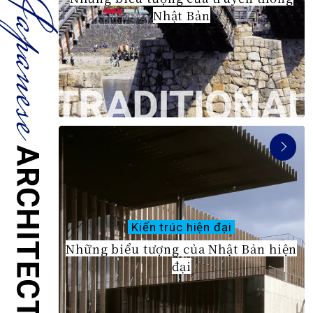
Thông tin du lịch
Nhật Bản
Dịch vụ của ANA
Đóng
Kiến trúc hiện đại
Những biểu tượng của Nhật Bản hiện
đại