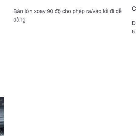
c
Bàn lớn xoay 90 độ cho phép ra/vào lối đi dễ
dàng
Đ
6