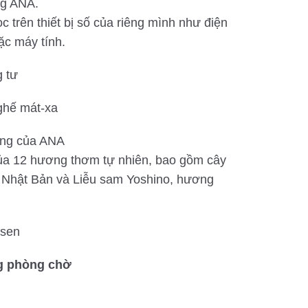
ng ANA.
c trên thiết bị số của riêng mình như điện
ặc máy tính.
g tư
ghế mát-xa
ng của ANA
a 12 hương thơm tự nhiên, bao gồm cây
 Nhật Bản và Liễu sam Yoshino, hương
 sen
g phòng chờ