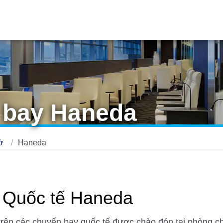
 bay Haneda
hờ
Haneda
y Quốc tế Haneda
ên các chuyến bay quốc tế được chào đón tại phòng chờ