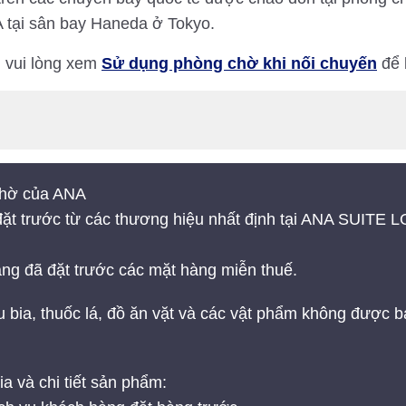
A tại sân bay Haneda ở Tokyo.
n, vui lòng xem
Sử dụng phòng chờ khi nối chuyến
để b
chờ của ANA
đặt trước từ các thương hiệu nhất định tại ANA SUI
ng đã đặt trước các mặt hàng miễn thuế.
 bia, thuốc lá, đồ ăn vặt và các vật phẩm không được b
a và chi tiết sản phẩm: