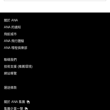
沒有指定票價類型
規範與細則
關於 ANA
去程出發日及時段
ANA 的通知
選擇日期
飛航城市
ANA 飛行體驗
ANA 哩程俱樂部
不指定時間
聯絡我們
新增中途停留地及轉機所需時間
技術支援 (推薦環境)
網站導覽
回程出發日及時段
運送條款
選擇日期
關於 ANA 集團
不指定時間
集團企業一覽