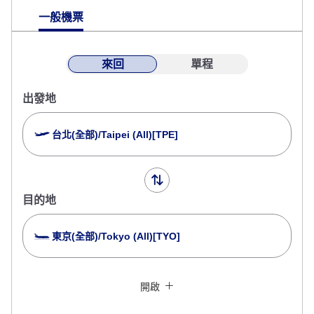
一般機票
來回
單程
出發地
台北(全部)/Taipei (All)[TPE]
目的地
東京(全部)/Tokyo (All)[TYO]
以停留多個城市為條件查詢
關閉
經濟艙
開啟
來回指定不同艙等查詢