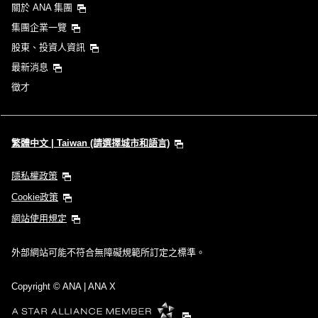
關於 ANA 集團
不指定時間
集團企業一覽
股東、投資人資訊
新增中途停留地及轉機所需時間
最新消息
徵才
1 人
繁體中文 | Taiwan (請選擇城市和語言)
隱私權政策
關於優惠代碼
Cookie政策
網站使用規定
比較前後三天的票價
外部網站可能不符合無障礙規範所訂定之標準。
・顯示金額為依據您選擇條件下的最優惠票價。
・顯示金額與空位狀況可能並非最新資訊。請透過 [查詢] 按鈕確認最新的
空位狀況查詢結果。
Copyright
© ANA | ANA X
・「＊」為目前無法確認金額的城市、日期。請至空位狀況查詢結果頁面
確認最新資訊。
・顯示金額內含票價、
燃油附加費
、
航空保險費
以及其他各項稅金、費用