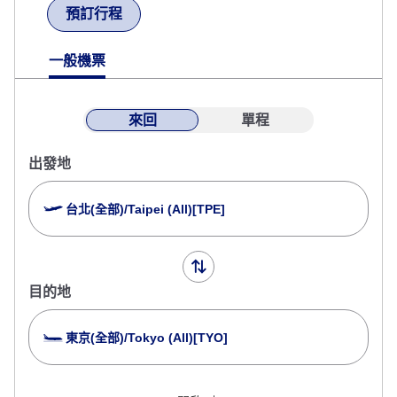
預訂行程
一般機票
來回
單程
出發地
台北(全部)/Taipei (All)[TPE]
目的地
東京(全部)/Tokyo (All)[TYO]
以停留多個城市為條件查詢
關閉
經濟艙