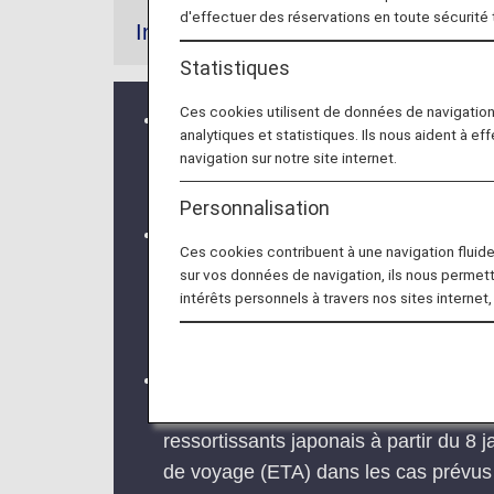
d'effectuer des réservations en toute sécurité
Information
Statistiques
Ces cookies utilisent de données de navigatio
En raison de l'épidémie d'Ebola en 
analytiques et statistiques. Ils nous aident à ef
restrictions de voyage et renforcé le
navigation sur notre site internet.
Pour en savoir plus, veuillez consulte
Personnalisation
À propos de la numérisation des formu
Ces cookies contribuent à une navigation fluide 
À partir du 4 février 2025, le seul fo
sur vos données de navigation, ils nous permet
électronique, « l'EDF (GUAM Electron
intérêts personnels à travers nos sites internet,
Pour en savoir plus, veuillez consulte
Autorisation électronique de voyage
Le gouvernement britannique rendra l'
ressortissants japonais à partir du 8
de voyage (ETA) dans les cas prévus