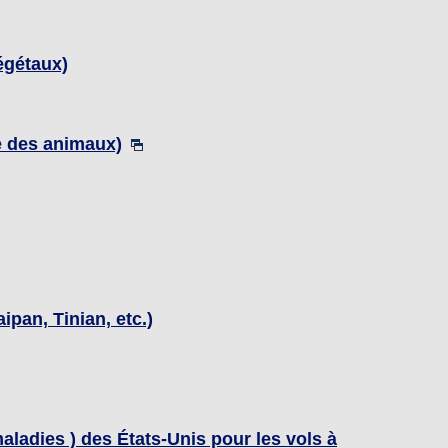
égétaux)
e des animaux)
pan, Tinian, etc.)
aladies ) des États-Unis pour les vols à