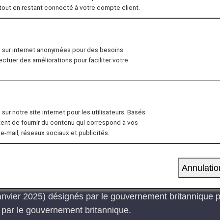
 tout en restant connecté à votre compte client.
n sur internet anonymées pour des besoins
République démocratique du Congo et en Ouganda, certai
fectuer des améliorations pour faciliter votre
urs mesures de quarantaine.
r la section
« Avis concernant les restrictions de voya
laires de déclaration douanière pour l'entrée sur le terr
sur notre site internet pour les utilisateurs. Basés
rmulaire de déclaration douanière valable pour entrer sur 
tent de fournir du contenu qui correspond à vos
ic Declaration Form) ».
 e-mail, réseaux sociaux et publicités.
r
le site internet du Guam Visitors Bureau. (en angla
Annulatio
 (ETA) pour entrer au Royaume-Uni
autorisation électronique obligatoire pour les voyageur
 janvier 2025) désignés par le gouvernement britannique p
 par le gouvernement britannique.