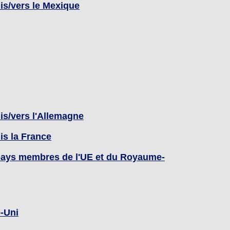
is/vers le Mexique
is/vers l'Allemagne
is la France
 pays membres de l'UE et du Royaume-
e-Uni