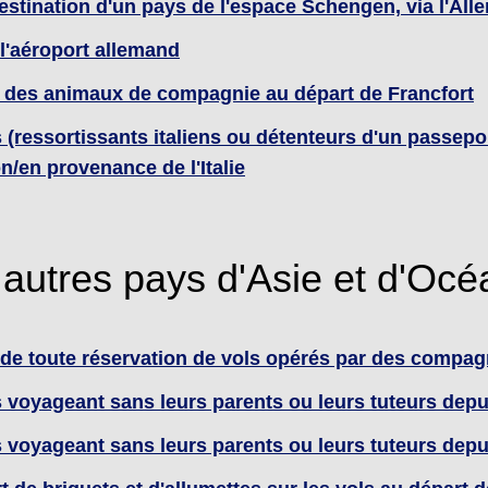
destination d'un pays de l'espace Schengen, via l'Al
l'aéroport allemand
 des animaux de compagnie au départ de Francfort
(ressortissants italiens ou détenteurs d'un passepor
on/en provenance de l'Italie
 autres pays d'Asie et d'Océ
de toute réservation de vols opérés par des compag
voyageant sans leurs parents ou leurs tuteurs depu
voyageant sans leurs parents ou leurs tuteurs depui