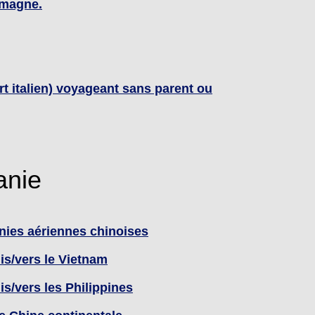
lemagne.
t italien) voyageant sans parent ou
anie
nies aériennes chinoises
is/vers le Vietnam
s/vers les Philippines