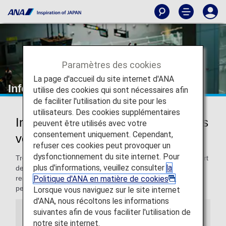
Paramètres des cookies
La page d'accueil du site internet d'ANA
Informations sur les bagages
utilise des cookies qui sont nécessaires afin
de faciliter l'utilisation du site pour les
utilisateurs. Des cookies supplémentaires
Informations sur les bagages sur les
peuvent être utilisés avec votre
consentement uniquement. Cependant,
vols ANA et de ses partenaires
refuser ces cookies peut provoquer un
dysfonctionnement du site internet. Pour
Trouvez des informations sur l'enregistrement et le transport
plus d'informations, veuillez consulter
la
des bagages, ainsi que sur les objets soumis à des
Politique d'ANA en matière de cookies
.
restrictions et interdits, la gestion des dommages ou des
pertes, et bien plus encore.
Lorsque vous naviguez sur le site internet
d'ANA, nous récoltons les informations
suivantes afin de vous faciliter l'utilisation de
Remarques
notre site internet.