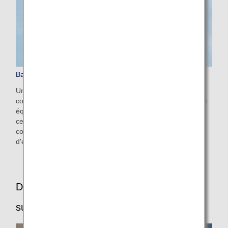
Bagages sur les vols en partage de code
Un vol en partage de code est un vol opéré par une
compagnie aérienne partenaire utilisant son appareil et son
équipage, sous un numéro de vol ANA (NH). Les règles de
ces compagnies aériennes peuvent différer en ce qui
concerne les franchises de bagages gratuites, les frais
d'excédent de bagages, etc.
Directives relatives aux bagages
supplémentaires