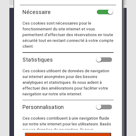
Nécessaire
Clarification des consignes : demande
Ces cookies sont nécessaires pour le
concernant les bagages cabine et les
fonctionnement du site internet et vous
effets personnels (applicable aux vols à
permettent d'effectuer des réservations en toute
partir du 1er juillet 2026)
sécurité tout en restant connecté à votre compte
client.
Sur les vols opérés par le Groupe ANA, les passagers
peuvent emporter jusqu'à deux articles en cabine : un
Statistiques
bagage à main et un effet personnel.
À compter du 1er juillet 2026, les dimensions maximales
Ces cookies utilisent de données de navigation
autorisées pour les effets personnels sur les vols
sur internet anonymées pour des besoins
opérés par le groupe ANA seront limitées à
40 cm x 30
analytiques et statistiques. Ils nous aident à
cm x 20 cm
.
effectuer des améliorations pour faciliter votre
navigation sur notre site internet.
Pour garantir un embarquement fluide, une ponctualité
optimale et davantage de sécurité à bord (en réduisant
Personnalisation
les risques de blessures provoquées par la chute de
bagages), nous vous remercions de votre
Ces cookies contribuent à une navigation fluide
compréhension et de votre coopération à l'égard des
sur notre site internet pour les utilisateurs. Basés
règles suivantes.
sur vos données de navigation, ils nous
permettent de fournir du contenu qui correspond