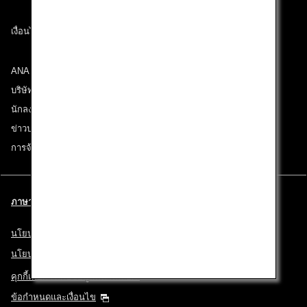
เงื่อนไขการขนส่ง
ANA Group
บริษัทในเครือ
นักลงทุนสัมพันธ์
ข่าวประชาสัมพันธ์
การจ้างงาน
ภาษาไทย l Thailand (เลือกเมืองและภาษาของท่าน)
นโยบายความเป็นส่วนตัว
นโยบายคุกกี้
คุกกี้เพื่อการเก็บข้อมูลที่ท่านเลือก
ข้อกำหนดและเงื่อนไข