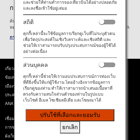
และช่วยให้ท่านทำการจองเที่ยวบินได้อย่างปลอดภัย
การจองของฉัน
และลงชื่อเข้าใช้อยู่เสมอ
ค้นหาเที่ยวบินถัดไปของท่านได้อย่างรวดเร็ว ค้นหาตาม
สถิติ
หมายเลขการสำรองที่นั่ง หมายเลข e-Ticket หรือหมายเลข ANA
คุกกี้เหล่านี้จะใช้ข้อมูลการเรียกดูเว็บที่ไม่ระบุตัวตน
การจองของฉัน
เพื่อวัตถุประสงค์ในเชิงวิเคราะห์และเชิงสถิติ และ
ช่วยให้เราสามารถปรับปรุงประสบการณ์ของผู้ใช้ได้
อย่างต่อเนื่อง
ส่วนบุคคล
เกี่ยวกับ ANA
คุกกี้เหล่านี้ช่วยให้เรามอบประสบการณ์การท่องเว็บ
ข้อเสนอและประกาศ
ที่ดียิ่งขึ้นให้แก่ผู้ใช้งาน โดยอ้างอิงจากข้อมูลการ
เมืองที่เราเดินทางไป
เรียกดูของท่าน ทำให้เราสามารถนำเสนอเนื้อหาที่
ตรงกับความสนใจส่วนตัวของท่านในรูปแบบ
ประสบการณ์ ANA
เว็บไซต์ อีเมล โซเชียลมีเดีย และโฆษณาได้
ANA Mileage Club
ปรับใช้ที่เลือกและยอมรับ
เชื่อมต่อกับ ANA
ยกเลิก
การช่วยเหลือด้านเทคนิค (ความสามารถในการเข้าถึง)
ผังเว็บไซต์