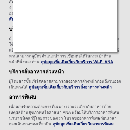
สัมภาระเช็คอินฟรี ราคา 100 ถึง 200 ดอลลาร์สหรัฐตามข้อ
จำกัดด้านน้ำหนักและจุดหมายปลายทาง ขอรับบริการทาง
ออนไลน์หลังจากจองเที่ยวบิน
ดูข้อมูลเพิ่มเติมเกี่ยวกับชำระค่า
สัมภาระส่วนเกินล่วงหน้า
บริการ Wi-Fi ANA
ด้วยการเชื่อมต่ออินเตอร์เน็ตในเที่ยวบินของเรา ท่านจะสามารถ
ใช้งาน รับส่งอีเมล และคงการเชื่อมต่อโดยใช้สมาร์ทโฟน
แท็บเล็ต หรืออุปกรณ์อื่นๆ ที่สามารถเชื่อมต่อผ่านระบบไร้สายได้
ท่านสามารถดูบัตรคำแนะนำการเชื่อมต่อได้ในกระเป๋าด้าน
หน้าที่นั่งของท่าน
ดูข้อมูลเพิ่มเติมเกี่ยวกับบริการ Wi-Fi ANA
บริการสั่งอาหารล่วงหน้า
ผู้โดยสารชั้นเฟิร์สคลาสสามารถสั่งอาหารล่วงหน้าก่อนถึงวันออก
เดินทางได้
ดูข้อมูลเพิ่มเติมเกี่ยวกับบริการสั่งอาหารล่วงหน้า
อาหารพิเศษ
เพื่อตอบรับความต้องการที่เฉพาะเจาะจงเกี่ยวกับอาหารด้วย
เหตุผลด้านสุขภาพหรือศาสนา ANA พร้อมให้บริการอาหารพิเศษ
นานาชนิดแก่ผู้โดยสารของเรา โปรดขออาหารพิเศษก่อนเวลา
ออกเดินทางของเที่ยวบิน
ดูข้อมูลเพิ่มเติมเกี่ยวกับอาหารพิเศษ