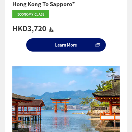
Hong Kong To Sapporo*
HKD3,720
起
Learn More