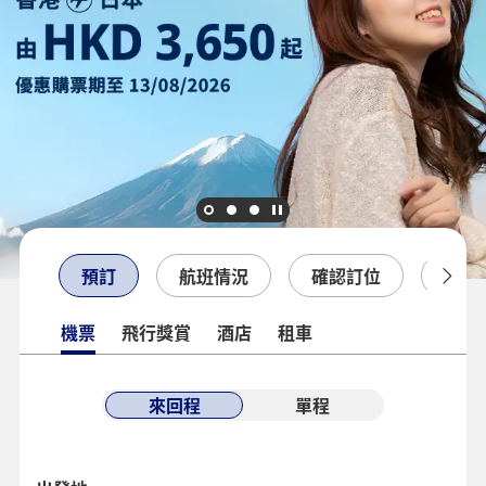
預訂
航班情況
確認訂位
登機
機票
飛行獎賞
酒店
租車
來回程
單程