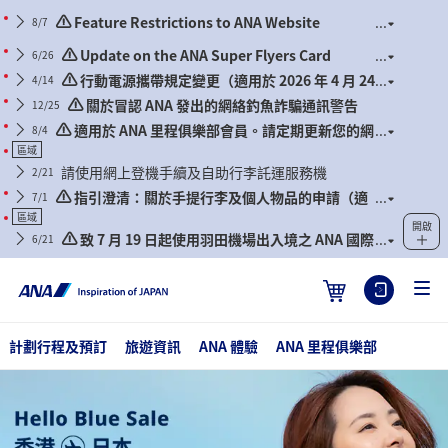
Feature Restrictions to ANA Website
8/7
Renewal
Update on the ANA Super Flyers Card
6/26
Program Revisions
行動電源攜帶規定變更（適用於 2026 年 4 月 24
4/14
日或之後出發的航班）
關於冒認 ANA 發出的網絡釣魚詐騙通訊警告
12/25
適用於 ANA 里程俱樂部會員。請定期更新您的網
8/4
站密碼。
區域
請使用網上登機手續及自助行李託運服務機
2/21
指引澄清：關於手提行李及個人物品的申請（適
7/1
用於 2026 年 7 月 1 日或之後出發的航班）
區域
開啟
致 7 月 19 日起使用羽田機場出入境之 ANA 國際
6/21
線航班旅客
計劃行程及預訂
旅遊資訊
ANA 體驗
ANA 里程俱樂部
Hello Blue Sale! 東京 / 日本其他城市 HKD 3,650* 起 經濟艙 | 優惠購票
期至 13/08/2026 起 來回票價連稅。 *須受有關條款及細則約束。