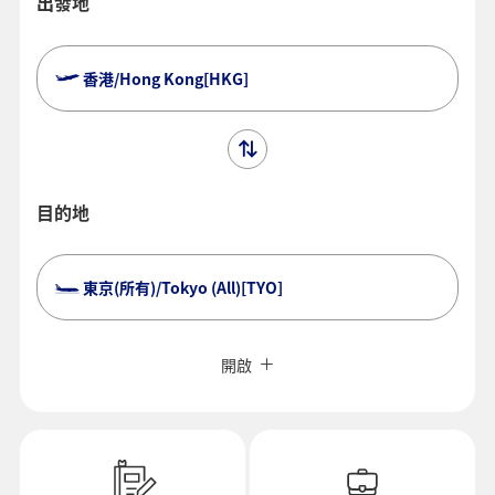
出發地
香港/Hong Kong[HKG]
目的地
東京(所有)/Tokyo (All)[TYO]
搜尋多個城市
關閉
經濟艙
開啟
搜尋不同艙等的來回航班
未指定票價類型
使用條款