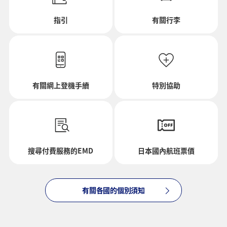
去程的出發日期和時段
指引
有關行李
選擇日期
有關網上登機手續
特別協助
並無指定時間
新增轉機地點和轉乘時間
搜尋付費服務的EMD
日本國內航班票價
回程出發日期和時段
有關各國的個別須知
選擇日期