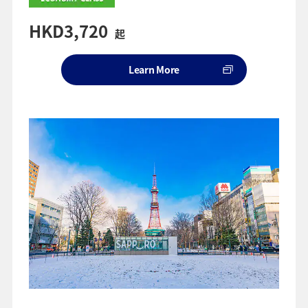
HKD3,720
起
Learn More