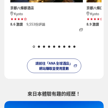
京都八條都酒店
京都八條口艾
Kyoto
Kyoto
8.6
激讚
9,553份評論
8.9
激讚
13
請前往「ANA 全球酒店」
網站賺取並使用里數
來日本體驗有趣的經歷！