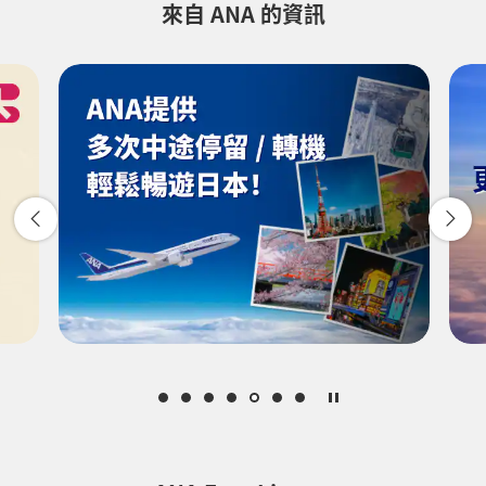
來自 ANA 的資訊
並無指定時間
新增轉機地點和轉乘時間
1 人
關於推廣代碼
比較前後三天的票價
・所顯示的票價是您所選條件下可提供的最優惠票價。
・所顯示的價格及座位供應情況可能並非最新。請使用[搜尋]按鈕查看最
新的座位供應情況。
・目前無法確認價格的城市/日期以星號 (*) 表示。請透過「座位供應情
況」頁面查看最新資訊。
・所顯示的金額已包括票價、
燃油附加費
、
保險附加費
及其他適用稅項/