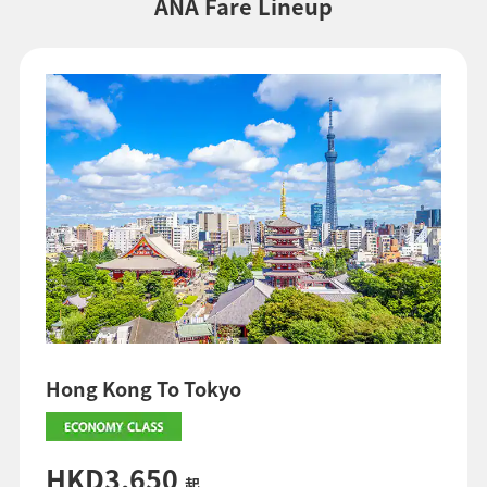
ANA Fare Lineup
費用/收費。金額會在發出機票時重新計算，並可能有所變更。
・在設有多個機場的城市中，有時會顯示涵蓋多個機場的特惠票價。
搜尋
Hong Kong To Tokyo
HKD3,650
起