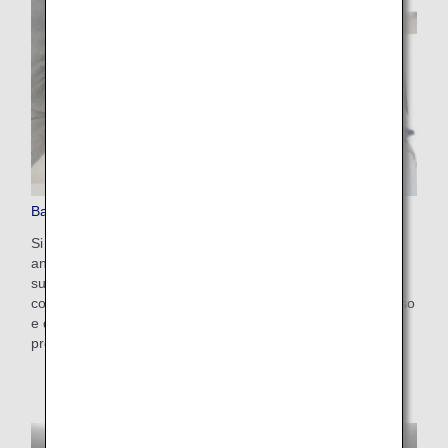
Bagaglio extra prepagato
Si tratta di un comodo servizio che ti consente di pagare in
anticipo sul sito web ANA il sovrapprezzo per i bagagli che
superano la franchigia bagaglio in stiva gratuita. Il costo è
compreso tra 100 e 200 $ a seconda delle limitazioni di peso
e delle destinazioni di viaggio. Richiedilo online dopo aver
prenotato il tuo volo.