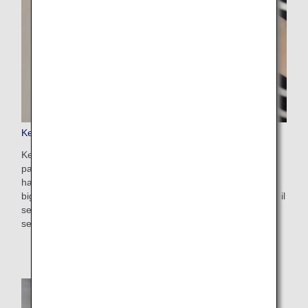
Keep My Fare
Keep My Fare è un pratico servizio che consente ai
passeggeri di mantenere la tariffa e la prenotazione se
hanno bisogno di più tempo per decidere l'acquisto dei
biglietti (fino a 72 ore prima dell'emissione). Puoi richiedere il
servizio dalla schermata di pagamento dopo aver
selezionato il volo e la tariffa desiderati.