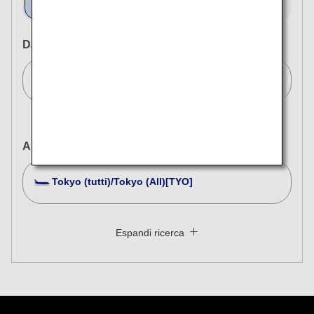
Viaggio di sola andata
ritorno
Da
Milano (tutti)/Milan (All)[MIL]
A
Tokyo (tutti)/Tokyo (All)[TYO]
Cerca più città
Chiudi
Economy
Espandi ricerca
Cerca viaggio di andata e ritorno con classi diverse
Tipo di tariffa non specificato
Condizioni per l'uso