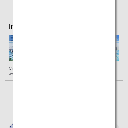
Informazioni utili
Ci auguriamo che la tua splendida vacanza cominci con un
volo ANA per Honolulu!
Prenotazioni
Biglietti
Viaggio di andata e