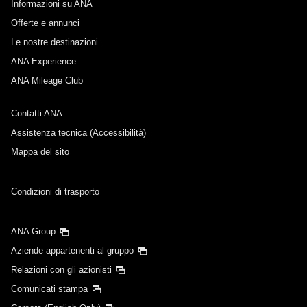
Informazioni su ANA
Data e orario di partenza per il viaggio di
andata
Offerte e annunci
Le nostre destinazioni
Seleziona la data
ANA Experience
ANA Mileage Club
Nessun orario specificato
Contatti ANA
Aggiungi punti e tempi di transito
Assistenza tecnica (Accessibilità)
Mappa del sito
Data e orario di partenza del viaggio di ritorno
Condizioni di trasporto
Seleziona la data
ANA Group
Aziende appartenenti al gruppo
Nessun orario specificato
Relazioni con gli azionisti
Comunicati stampa
Aggiungi punti e tempi di transito