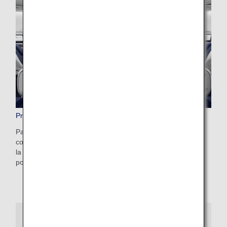
Prenotazione anticipata a pagamento del posto a sedere
Paga un piccolo costo e prenota in anticipo un posto lato
corridoio o finestrino, un posto comodamente situato verso
la parte anteriore dell'aeromobile o uno dei nostri popolari
posti con spazio extra per le gambe.