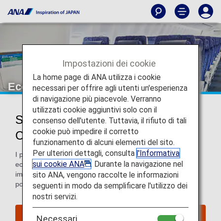
Impostazioni dei cookie
La home page di ANA utilizza i cookie
Economy Class
necessari per offrire agli utenti un'esperienza
di navigazione più piacevole. Verranno
utilizzati cookie aggiuntivi solo con il
Servizi per passeggeri in Economy
consenso dell'utente. Tuttavia, il rifiuto di tali
cookie può impedire il corretto
Class
funzionamento di alcuni elementi del sito.
Per ulteriori dettagli, consulta
l'Informativa
I passeggeri in Economy Class godono di comfort e di un
sui cookie ANA
. Durante la navigazione nel
eccellente servizio clienti quando viaggiano con ANA. Ci
sito ANA, vengono raccolte le informazioni
impegniamo molto per rendere il tuo volo il più piacevole
possibile.
seguenti in modo da semplificare l'utilizzo dei
nostri servizi.
Prenota un volo
Necessari