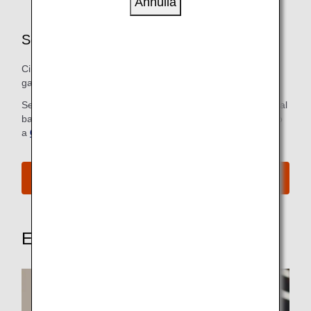
Annulla
Servizi aeroportuali per l’ Economy Class
Ci impegniamo a rendere tutti i passaggi, dal check-in al
gate d'imbarco, il più facile e confortevole possibile.
Se hai già fatto il check-in online, non è necessario recarsi al
banco del check-in. Per ulteriori informazioni, fai riferimento
a
Check-in online
.
Vedi tutte le procedure di imbarco
Esplora questi altri servizi