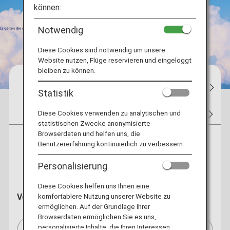
können:
Notwendig
Diese Cookies sind notwendig um unsere
Website nutzen, Flüge reservieren und eingeloggt
bleiben zu können.
Reservations
Flugstatus
Meine 
Statistik
Tickets
Flight Awards
Hotel
Autovermiet
Diese Cookies verwenden zu analytischen und
statistischen Zwecke anonymisierte
Browserdaten und helfen uns, die
Benutzererfahrung kontinuierlich zu verbessern.
Hin- und
Einfacher Flug
Rückflug
Personalisierung
Diese Cookies helfen uns Ihnen eine
Von
komfortablere Nutzung unserer Website zu
ermöglichen. Auf der Grundlage Ihrer
Browserdaten ermöglichen Sie es uns,
personalisierte Inhalte, die Ihren Interessen