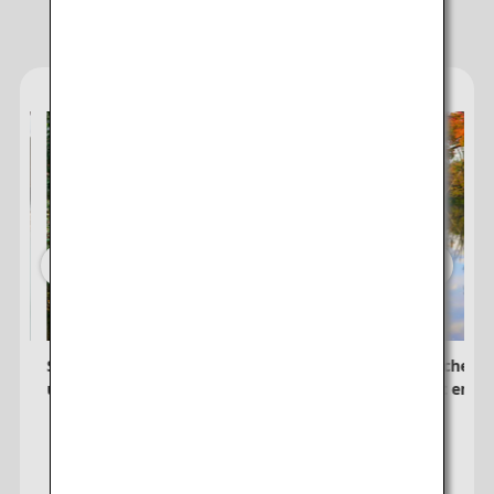
・Städte/Daten ohne bestätigten Preis werden mit Sternchen (*)
Empfehlungen für Ihr Reiseziel
gekennzeichnet. Prüfen Sie die aktuellsten Informationen über die
Ansicht „Sitzplatzverfügbarkeit“.
・Der Nettopreis,
Kerosinzuschlag
und
Sicherheitszuschlag
sowie
andere anfallende Flughafensteuern und Gebühren sind im
angezeigten Betrag enthalten. Der Betrag wird zum Zeitpunkt der
Ticketausstellung neu berechnet. Änderungen sind daher
vorbehalten.
・Für Städte mit mehreren Flughäfen werden unter Umständen
Sonderangebote für Tarife zwischen mehreren Flughäfen angezeigt.
Suchen
e
Shikoku Ohenro: Beleben Sie Körper
In japanischen 
er
und Seele auf dem Pilgerweg
und Kunst entd