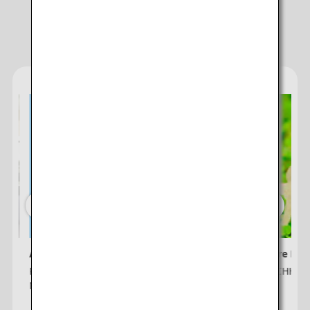
Services von ANA
ANA e-Newsletter
ANA Future Pro
n-
Registrieren Sie sich hier für den ANA e-
ANA x NACHHALT
Newsletter