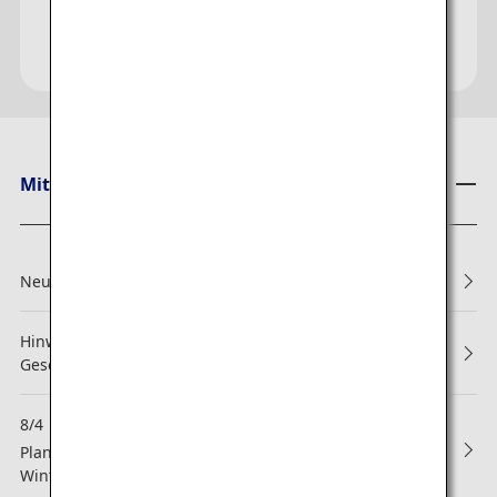
Mitteilungen von ANA
Neu: Reservierungen und Boarding
Hinweis zu Änderungen der Allgemeinen
Geschäftsbedingungen des ANA Mileage Club
8/4
NEW
Planmäßige Wartungsarbeiten zur Veröffentlichung des
Winterflugplans 2026 für innerjapanische Flüge