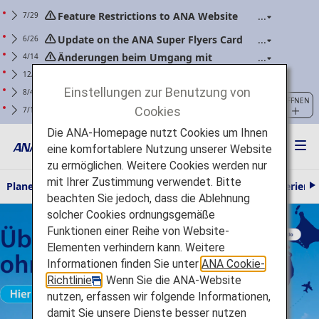
Feature Restrictions to ANA Website
7/29
Renewal
Update on the ANA Super Flyers Card
6/26
Program Revisions
Änderungen beim Umgang mit
4/14
Powerbanks (gültig für Flüge ab dem 24. April
Warnung zu Phishing-Betrugsmaschen
12/25
2026)
bei angeblich von ANA stammender
Einstellungen zur Benutzung von
Für Kunden mit ANA Mileage Club-
8/4
ÖFFNEN
Kommunikation
Mitgliedschaft: Aktualisieren Sie Ihr Web-
Cookies
Erläuterung zu den Richtlinien:
7/1
Passwort bitte regelmäßig.
Anforderungen in Bezug auf Handgepäck und
Die ANA-Homepage nutzt Cookies um Ihnen
persönliche Gegenstände (gilt für Flüge mit
eine komfortablere Nutzung unserer Website
Boarding am/ab 1. Juli 2026)
zu ermöglichen. Weitere Cookies werden nur
mit Ihrer Zustimmung verwendet. Bitte
Planen und Buchen
Reiseinformationen
Die ANA Experienc
beachten Sie jedoch, dass die Ablehnung
e
Über Tokio hinaus ohne Zusatztarif Es gelten die AGB Hier klicken
i
solcher Cookies ordnungsgemäße
t
Funktionen einer Reihe von Website-
e
r
Elementen verhindern kann. Weitere
Informationen finden Sie unter
ANA Cookie-
Richtlinie
. Wenn Sie die ANA-Website
nutzen, erfassen wir folgende Informationen,
damit Sie unsere Dienste besser nutzen