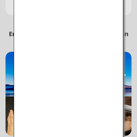
und zu nutzen
Erleben Sie unvergessliche Momente in
Japan!