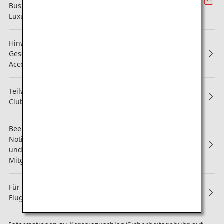
Business Class mit ihren neuen „THE Room FX"-Sitzen in
Luxusgröße
Hinweis zu Änderungen der Allgemeinen
Geschäftsbedingungen des ANA Mileage Club Family
Account Service
Teilweise Überarbeitung der Services für ANA Mileage
Club-Mitglieder (Aktualisiert am 3. september 2025)
Beendigung von Buchkalender-, Kalender- und
Notizbuch-Geschenken für Diamond Service-Mitglieder
und Platinum Service-Mitglieder sowie für Super Flyers-
Mitglieder
Für das neue Video zur Flugsicherheit wurden die
Flugzeuge "Pikachu Jet NH" und "Eevee Jet NH" genutzt.