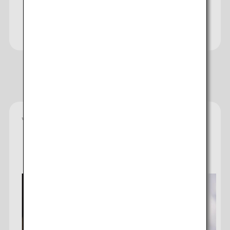
Besuchen Sie die Japan Travel
Planner-Website
Empfohlene Hotels
*
Die jeweilige Sternekategorie stammt von der
Unterkunft und dient als Richtlinie, welche
Ausstattung, Einrichtungen und Annehmlichkeiten
Sie erwarten können.