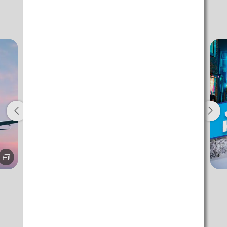
Keine angegebenen Zeiten
Informationen von ANA
Transitflughäfen und Uhrzeit für den Umstieg
hinzufügen
1 Person
Informationen zu Aktionscodes
+/- 3 Tage flexibel
・Der angezeigte Tarif ist unter den von Ihnen gewählten
Bedingungen das beste verfügbare Angebot.
・Der angezeigte Preis und die Sitzplatzverfügbarkeit sind
möglicherweise nicht aktuell. Verwenden Sie die Schaltfläche
[Suchen], um die aktuelle Sitzplatzverfügbarkeit zu prüfen.