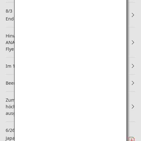
8/3
NEW
Ende der Partnerschaft mit Asiana Airlines (OZ)
Hinweis zur Änderung der Geschäftsbedingungen des
ANA Mileage Club und der Regeln für die ANA Super
Flyers-Mitgliedschaft
Im 13. Jahr in Folge erhält ANA die 5-Sterne-Bewertung!
Beendigung des Upgrade-Punkte-Services
Zum zweiten Mal in Folge wurde die ANA Group mit der
höchsten APEX-Bewertung "WORLD CLASS“
ausgezeichnet!
6/26
Gebiet
Japanische ANA erreicht neue Dimensionen in der