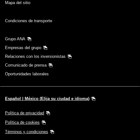
Mapa del sitio
Condiciones de transporte
Fecha y hora de salida del viaje de vuelta
Seleccione la fecha
Grupo ANA
Empresas del grupo
Relaciones con los inversionistas
No hay tiempos especificados
Comunicado de prensa
Agregar punto(s) de transferencia y tiempos de
Oportunidades laborales
conexión
Español | México (Elija su ciudad e idioma)
1 persona
Política de privacidad
Política de cookies
Términos y condiciones