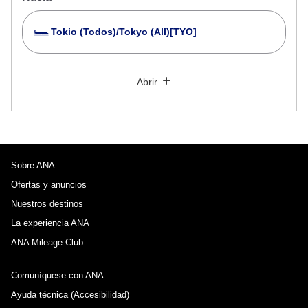
Tokio (Todos)/Tokyo (All)[TYO]
Buscar varias ciudades
Cerrar
Económica
Abrir
Busque viajes de ida y vuelta con diferentes clases
Tipo de tarifa no especificado
Condiciones de uso
Sobre ANA
Fecha y hora de salida para el viaje hacia de
ida
Ofertas y anuncios
Nuestros destinos
Seleccione la fecha
La experiencia ANA
ANA Mileage Club
No hay tiempos especificados
Comuníquese con ANA
Agregar punto(s) de transferencia y tiempos de
Ayuda técnica (Accesibilidad)
conexión