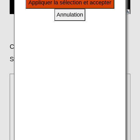
Appliquer la sélection et accepter
à vos intérêts personnels à travers nos sites
internet, e-mail, réseaux sociaux et publicités.
Annulation
Compagnies aériennes membres de
Star Alliance