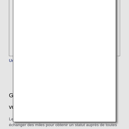
United Airlines
Gagner et utiliser des miles ANA sur les
vols Star Alliance
Les membres du ANA Mileage Club peuvent gagner et
échanger des miles pour obtenir un statut auprès de toutes