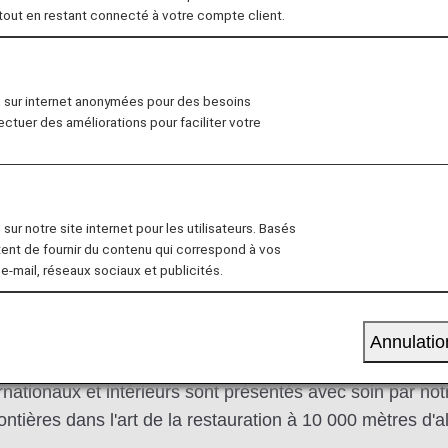
 tout en restant connecté à votre compte client.
alité et des recettes savamment préparées. Nos repas et
n sur internet anonymées pour des besoins
 repas spéciaux, des menus enfants ou des plats adapt
fectuer des améliorations pour faciliter votre
iaux
Menu payant exclusif
Repas légers et
sur notre site internet pour les utilisateurs. Basés
tent de fournir du contenu qui correspond à vos
 e-mail, réseaux sociaux et publicités.
senté par « THE CONNOISSEURS »
Annulatio
se l'hôte idéal, celui qui sait exactement quelle cuisin
rnationaux et intérieurs sont présentés avec soin par n
rontières dans l'art de la restauration à 10 000 mètres d