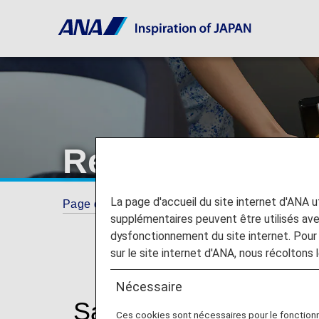
Repas et boiss
La page d'accueil du site internet d'ANA uti
Page d'accueil
Informations concernant votr
supplémentaires peuvent être utilisés a
dysfonctionnement du site internet. Pour 
sur le site internet d'ANA, nous récoltons l
Nécessaire
Savourez une cuisine 
Ces cookies sont nécessaires pour le fonction