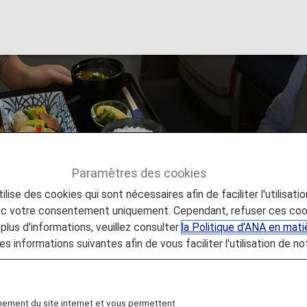
ons à bord
Paramètres des cookies
lise des cookies qui sont nécessaires afin de faciliter l'utilisati
e voyage
Repas/boissons à bord
vec votre consentement uniquement. Cependant, refuser ces coo
plus d'informations, veuillez consulter
la Politique d'ANA en mat
es informations suivantes afin de vous faciliter l'utilisation de no
raffinée
nement du site internet et vous permettent