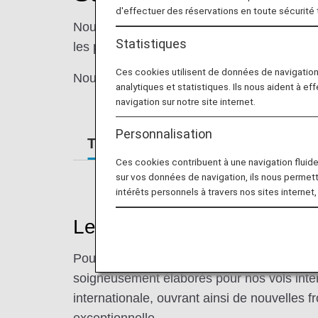
d'effectuer des réservations en toute sécurité
Nous vous proposons des ingrédients de qu
Statistiques
les plus exigeants.
Ces cookies utilisent de données de navigatio
Nous pouvons également vous proposer des
analytiques et statistiques. Ils nous aident à ef
navigation sur notre site internet.
Personnalisation
The Connoisseurs
Repas spéc
Ces cookies contribuent à une navigation fluide 
sur vos données de navigation, ils nous permet
intérêts personnels à travers nos sites internet,
Le plaisir de dîner, pré
Pour ANA, le terme « Connoisseur » symboli
soigneusement élaborés pour nos vols inte
internationale, ouvrant ainsi de nouvelles f