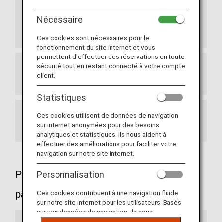
Q : Je ne peux pas marcher sur de longues
Nécessaire
distances en raison de mon âge. Est-il possible
d'emprunter un fauteuil roulant à l'aéroport ?
Ces cookies sont nécessaires pour le
fonctionnement du site internet et vous
permettent d'effectuer des réservations en toute
sécurité tout en restant connecté à votre compte
Q : Puis-je enregistrer mon fauteuil roulant
client.
électrique ?
Statistiques
Ces cookies utilisent de données de navigation
Q : Puis-je emporter une canne ou des
sur internet anonymées pour des besoins
béquilles à bord ?
analytiques et statistiques. Ils nous aident à
effectuer des améliorations pour faciliter votre
navigation sur notre site internet.
Passagers ayant des besoins médicaux
Personnalisation
particuliers
Ces cookies contribuent à une navigation fluide
sur notre site internet pour les utilisateurs. Basés
sur vos données de navigation, ils nous
permettent de fournir du contenu qui correspond