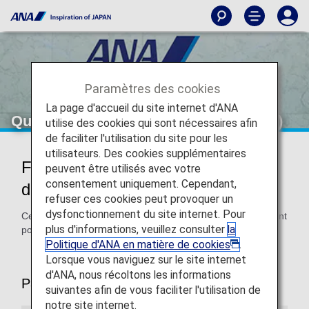
Paramètres des cookies
La page d'accueil du site internet d'ANA
Questions fréquemment posées (FAQ)
utilise des cookies qui sont nécessaires afin
de faciliter l'utilisation du site pour les
utilisateurs. Des cookies supplémentaires
FAQ sur les passagers en situation
peuvent être utilisés avec votre
consentement uniquement. Cependant,
de handicap
refuser ces cookies peut provoquer un
dysfonctionnement du site internet. Pour
Cette page fournit des réponses aux questions fréquemment
plus d'informations, veuillez consulter
la
posées.
Politique d'ANA en matière de cookies
.
Lorsque vous naviguez sur le site internet
d'ANA, nous récoltons les informations
Passagers à mobilité réduite
suivantes afin de vous faciliter l'utilisation de
notre site internet.