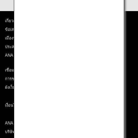
เกี่ยวกับ ANA
ข้อเสนอและประกาศ
เมืองที่เราเดินทางไป
ประสบการณ์ ANA
ANA Mileage Club
เชื่อมต่อกับ ANA
การช่วยเหลือด้านเทคนิค (ความสามารถในการเข้าถึง)
ผังเว็บไซต์
เงื่อนไขการขนส่ง
ANA Group
บริษัทในเครือ