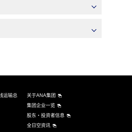
航线运输总
关于ANA集团
集团企业一览
股东・投资者信息
全日空资讯