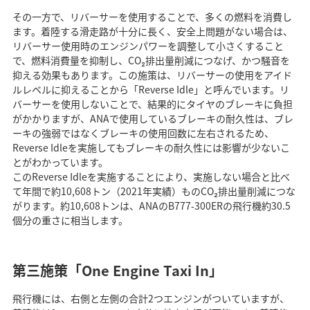
その一方で、リバーサーを使用することで、多くの燃料を消費し
ます。着陸する滑走路が十分に長く、安全上問題がない場合は、
リバーサー使用時のエンジンパワーを調整して小さくすること
で、燃料消費量を抑制し、CO₂排出量削減につなげ、かつ騒音を
抑える効果もあります。この施策は、リバーサーの使用をアイド
ルレベルに抑えることから「Reverse Idle」と呼んでいます。リ
バーサーを使用しないことで、結果的にタイヤのブレーキに負担
がかかりますが、ANAで使用しているブレーキの耐久性は、ブレ
ーキの強弱ではなくブレーキの使用回数に左右されるため、
Reverse Idleを実施してもブレーキの耐久性には影響が少ないこ
とがわかっています。
このReverse Idleを実施することにより、実施しない場合と比べ
て年間で約10,608トン（2021年実績）ものCO₂排出量削減につな
がります。約10,608トンは、ANAのB777-300ERの飛行機約30.5
個分の重さに相当します。
第三施策「One Engine Taxi In」
飛行機には、右側と左側の合計2つエンジンがついていますが、