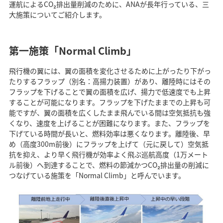
運航によるCO₂排出量削減のために、ANAが長年行っている、三
大施策についてご紹介します。
第一施策「Normal Climb」
飛行機の翼には、翼の面積を変化させるために上がったり下がっ
たりするフラップ（別名：高揚力装置）があり、離陸時にはその
フラップを下げることで翼の面積を広げ、揚力で低速度でも上昇
することが可能になります。フラップを下げたままでの上昇も可
能ですが、翼の面積を広くしたまま飛んでいる間は空気抵抗も強
くなり、速度を上げることが困難になります。また、フラップを
下げている時間が長いと、燃料効率は悪くなります。離陸後、早
め（高度300m前後）にフラップを上げて（元に戻して）空気抵
抗を抑え、より早く飛行機が効率よく飛ぶ巡航高度（1万メート
ル前後）へ到達することで、燃料の節減かつCO₂排出量の削減に
つなげている施策を「Normal Climb」と呼んでいます。