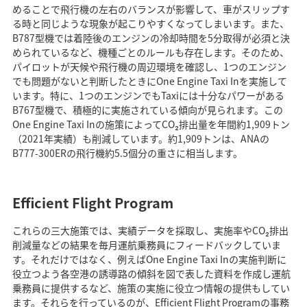
めることで飛行機の左右のバランスが影響して、車がスリップす
る時と同じような現象が起こりやすくなってしまいます。また、
B787型機では着陸後のエンジンの冷却時間を5分取得が必須と決
められているなど、機種ごとのルールも存在します。そのため、
パイロットが天候や飛行機の周辺環境を確認し、1つのエンジン
でも問題がないと判断したときにOne Engine Taxi Inを実施して
います。特に、1つのエンジンでもTaxiには十分なパワーがある
B767型機で、積極的に実施されている傾向が見られます。この
One Engine Taxi Inの施策によってCO₂排出量を年間約1,909トン
（2021年実績）も削減しています。約1,909トンは、ANAの
B777-300ERの飛行機約5.5個分の重さに相当します。
Efficient Flight Program
これらの三大施策では、実績データを採取し、実施率やCO₂排出
削減量などの結果を毎月運航乗務員にフィードバックしていま
す。それだけではなく、例えばOne Engine Taxi Inの実施判断に
役立つよう各空港の誘導路の傾斜を図で表した資料を作成し運航
乗務員に提供するなど、施策の実施に役立つ情報の提供もしてい
ます。それらを行っているのが、Efficient Flight Programの事務