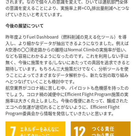
されます。なので個々人の意識を変えて、ひいては運航部門全体
の意識を変えることにより、実施率上昇=CO₂排出量削減へとつな
げていきたいと考えています。
今後の展望について
昨年度よりFuel Dashboard（燃料削減の見える化ツール）を導
入し、より細かなデータが抽出できるようになりました。例えば
A空港の〇〇滑走路からの離陸はNormal Climbの実施率が低い、
なども容易にわかるようになったのです。これを利用しない手は
無く、今後に施策をする/しないにあたっての真因を追求できると
期待しています。もちろん三大施策だけでなく、分析ツールを使
うことによってさまざまなデータ解析から、新たな別の取り組み
へとつなげていくことも検討中です。
航空業界がコロナ禍に苦しむ中、パイロットも危機感を持ったの
でしょう。コロナ禍の減便中にEfficient Flight Program施策の実
施率は大きく向上しました。今後の復便にあたって、醸成された
エコへの気運が途切れることがないように、Efficient Flight
Program委員会から情報を発信していきたいと思います。