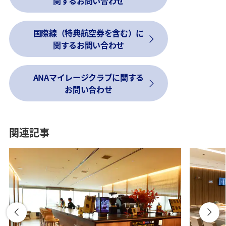
関するお問い合わせ
国際線（特典航空券を含む）に
関するお問い合わせ
ANAマイレージクラブに関する
お問い合わせ
電話で問い合わせる
*
電話番号は、お間違えのないようにご注意ください。
関連記事
*
現在、カスタマーサポートの一部を在宅勤務にて運用しており
ます。
厳重な管理のもと対応を行っておりますが、通話中に生活音
（インターホン等）が聞こえる場合がございます。
何卒ご理解とご了承を賜りますようお願い申し上げます。
本ページに記載がない地域からご連絡いただく場合、
各地域での
お問い合わせ・ANA支店のご案内
より、日本または米国のご
予約・お客様サービスセンターに接続される電話番号をご確認の