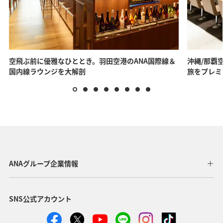
うえ、お問い合わせください。
音声ガイダンスにそって、ANAスーパーフライヤーズカードに記
載されているANAマイレージクラブお客様番号（10桁）とAMCパ
スワード（4桁）を入力していただければ、「スーパーフライヤ
ーズサービス」デスクにおつなぎいたします。
空飛ぶ前に優雅なひととき。羽田空港のANA国際線＆
沖縄/那覇空
*
AMCパスワード（4桁）は、Webパスワード（8～16桁）とは異
国内線ラウンジを大解剖
旅をプレミ
なりますので、ご注意ください。
AMCパスワード（4桁）をお忘れの方へ
パスワードについて
日本から
その他地域から
ANAグループ企業情報
日本からの場合
お問い合わせ
SNS公式アカウント
0120-029-340
（フリーダイヤル）