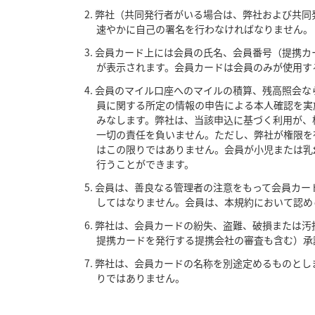
弊社（共同発行者がいる場合は、弊社および共同
速やかに自己の署名を行わなければなりません。
会員カード上には会員の氏名、会員番号（提携カ
が表示されます。会員カードは会員のみが使用す
会員のマイル口座へのマイルの積算、残高照会な
員に関する所定の情報の申告による本人確認を実
みなします。弊社は、当該申込に基づく利用が、
一切の責任を負いません。ただし、弊社が権限を
はこの限りではありません。会員が小児または乳
行うことができます。
会員は、善良なる管理者の注意をもって会員カー
してはなりません。会員は、本規約において認め
弊社は、会員カードの紛失、盗難、破損または汚
提携カードを発行する提携会社の審査も含む）承
弊社は、会員カードの名称を別途定めるものとし
りではありません。