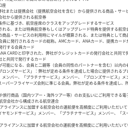
口座
弊社または提携会社（提携航空会社を含む）から提供される商品・サー
会社から提供される航空券
条件に基づき、航空座席のクラスをアップグレードするサービス
される、または特典航空券もしくはアップグレード特典を提供する航空
の商品・サービスの利用時にマイルが積算される、または特典として商
会員に発行されるカードの総称。AMCカード、ANAカード、提携カー
発行する会員カード
ANA CARDと印字された、弊社がクレジットカードの発行会社と共同で
社と共同で発行するカード
が可能になる、会員と二親等（会員の同性のパートナーを含む）以内の
ブロンズサービス」：弊社が定める条件を達成した場合に提供されるプ
」メンバー、「プラチナサービス」メンバー、「ブロンズサービス」メ
Aスーパーフライヤーズ会則に準じる会員。弊社が定める条件を達成し、
航空券や旅行商品（国内ツアー・海外ツアー等）のお支払いにご利用できる電
の航空会社から構成される航空連合
ー アライアンスに加盟する航空会社の運航便を高頻度にご利用いただい
ダイヤモンドサービス」メンバー、「プラチナサービス」メンバー、「ス
ー アライアンスに加盟する航空会社の運航便を高頻度にご利用いただい