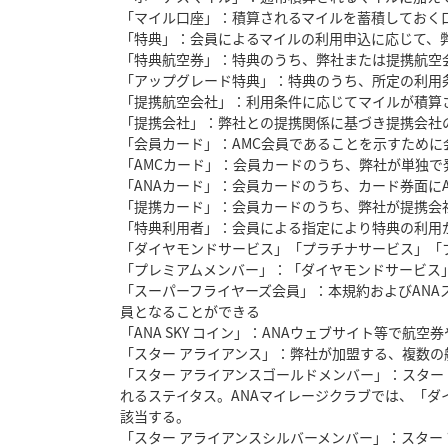
「マイル口座」：積算されるマイルを蓄積しておく
「特典」：会員によるマイルの利用申込に応じて、
「特典航空券」：特典のうち、弊社または提携航空
「アップグレード特典」：特典のうち、所定の利用
「提携航空会社」：利用条件に応じてマイルが積算
「提携会社」：弊社との提携関係に基づき提携会社
「会員カード」：AMC会員であることを示すために
「AMCカード」：会員カードのうち、弊社が単独で
「ANAカード」：会員カードのうち、カード券面に
「提携カード」：会員カードのうち、弊社が提携会
「特典利用者」：会員による指定により特典の利用
「ダイヤモンドサービス」「プラチナサービス」「
「プレミアムメンバー」：「ダイヤモンドサービス
「スーパーフライヤーズ会員」：本規約およびAN
員となることができる
「ANA SKY コイン」：ANAウェブサイト等で
「スター アライアンス」：弊社が加盟する、複数
「スター アライアンスゴールドメンバー」：スタ
れるステイタス。ANAマイレージクラブでは、「
該当する。
「スター アライアンスシルバーメンバー」：スタ