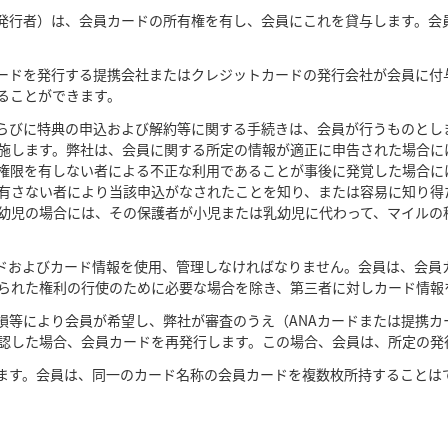
発行者）は、会員カードの所有権を有し、会員にこれを貸与します。会
ードを発行する提携会社またはクレジットカードの発行会社が会員に付
ることができます。
らびに特典の申込および解約等に関する手続きは、会員が行うものとし
施します。弊社は、会員に関する所定の情報が適正に申告された場合に
権限を有しない者による不正な利用であることが事後に発覚した場合に
有さない者により当該申込がなされたことを知り、または容易に知り得
幼児の場合には、その保護者が小児または乳幼児に代わって、マイルの
ドおよびカード情報を使用、管理しなければなりません。会員は、会員
られた権利の行使のために必要な場合を除き、第三者に対しカード情報
損等により会員が希望し、弊社が審査のうえ（ANAカードまたは提携カ
認した場合、会員カードを再発行します。この場合、会員は、所定の発
ます。会員は、同一のカード名称の会員カードを複数枚所持することは