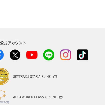
S公式アカウント
SKYTRAX 5 STAR AIRLINE
APEX WORLD CLASS AIRLINE