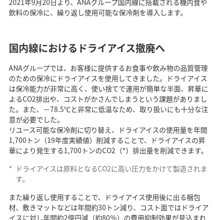
2021年9月20日より、ANAグループ国内線に搭載される機内食や
飲料の保冷に、繰り返し使用可能な保冷剤を導入します。
国内線におけるドライアイス撤廃へ
ANAグループでは、お客様に提供するお食事や飲み物の品質管理
のための保冷にドライアイスを使用してきました。ドライアイス
は保冷能力が非常に高く、使い捨てで運用が簡単な半面、昇華に
よるCO2排出や、コストがかさんでしまうという課題がありまし
た。また、－78.5℃と非常に低温なため、取り扱いにも十分な注
意が必要でした。
リユース可能な保冷剤に切り替え、ドライアイスの使用量を年間
1,700トン（19年度実績値）削減することで、ドライアイスの昇
華により発生する1,700トンのCO2（*）排出量を削減できます。
*
ドライアイスは原料となるCO2に高い圧力をかけて製造されま
す。
また繰り返し使用することで、ドライアイス使用後に出る梱包
材、敷きマットなどは年間約30トン減り、コスト面ではドライア
イスに対し年間約2億円減（約80％）の費用抑制効果が見込まれ