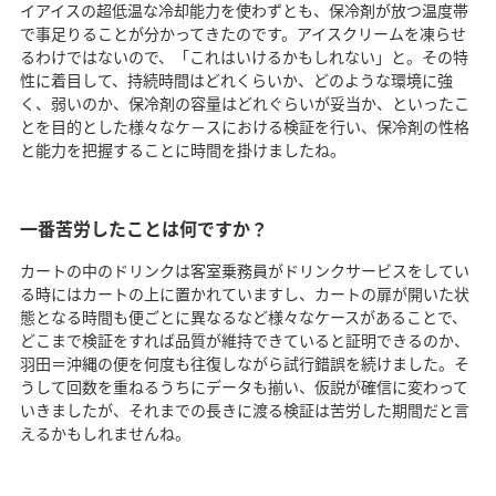
イアイスの超低温な冷却能力を使わずとも、保冷剤が放つ温度帯
で事足りることが分かってきたのです。アイスクリームを凍らせ
るわけではないので、「これはいけるかもしれない」と。その特
性に着目して、持続時間はどれくらいか、どのような環境に強
く、弱いのか、保冷剤の容量はどれぐらいが妥当か、といったこ
とを目的とした様々なケ－スにおける検証を行い、保冷剤の性格
と能力を把握することに時間を掛けましたね。
一番苦労したことは何ですか？
カートの中のドリンクは客室乗務員がドリンクサービスをしてい
る時にはカートの上に置かれていますし、カートの扉が開いた状
態となる時間も便ごとに異なるなど様々なケースがあることで、
どこまで検証をすれば品質が維持できていると証明できるのか、
羽田＝沖縄の便を何度も往復しながら試行錯誤を続けました。そ
うして回数を重ねるうちにデータも揃い、仮説が確信に変わって
いきましたが、それまでの長きに渡る検証は苦労した期間だと言
えるかもしれませんね。