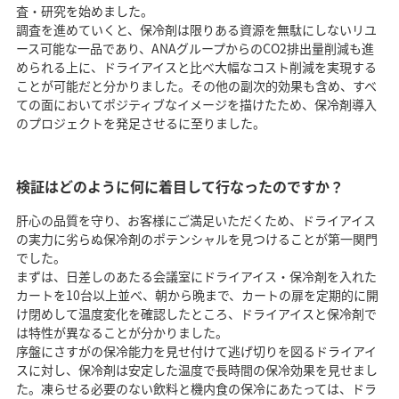
査・研究を始めました。
調査を進めていくと、保冷剤は限りある資源を無駄にしないリユ
ース可能な一品であり、ANAグループからのCO2排出量削減も進
められる上に、ドライアイスと比べ大幅なコスト削減を実現する
ことが可能だと分かりました。その他の副次的効果も含め、すべ
ての面においてポジティブなイメージを描けたため、保冷剤導入
のプロジェクトを発足させるに至りました。
検証はどのように何に着目して行なったのですか？
肝心の品質を守り、お客様にご満足いただくため、ドライアイス
の実力に劣らぬ保冷剤のポテンシャルを見つけることが第一関門
でした。
まずは、日差しのあたる会議室にドライアイス・保冷剤を入れた
カートを10台以上並べ、朝から晩まで、カートの扉を定期的に開
け閉めして温度変化を確認したところ、ドライアイスと保冷剤で
は特性が異なることが分かりました。
序盤にさすがの保冷能力を見せ付けて逃げ切りを図るドライアイ
スに対し、保冷剤は安定した温度で長時間の保冷効果を見せまし
た。凍らせる必要のない飲料と機内食の保冷にあたっては、ドラ