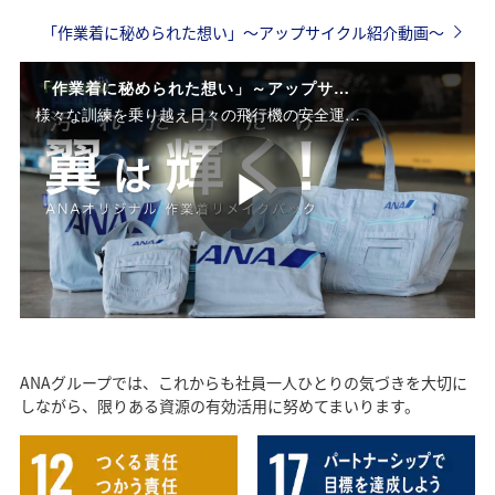
「作業着に秘められた想い」～アップサイクル紹介動画～
「作業着に秘められた想い」～アップサイクル紹介動画～
様々な訓練を乗り越え日々の飛行機の安全運航を守る整備士が着古して廃棄される作業着への感謝と想いを込めてカバンへと蘇らせるアップサイクルを紹介する1分程度のイメージ動画です。
P
l
ANAグループでは、これからも社員一人ひとりの気づきを大切に
しながら、限りある資源の有効活用に努めてまいります。
a