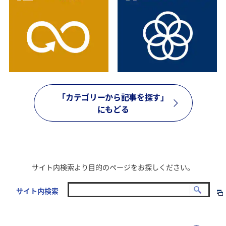
y
V
「カテゴリーから記事を探す」
にもどる
i
サイト内検索より目的のページをお探しください。
d
サイト内検索