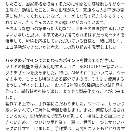
したこと、国家資格を取得するために仲間と切磋琢磨しながら一
生懸命、勉強したこと、急な出張が入り、家族や友人が予定の変
更に協力してくれたことなど、さまざまな形で私たちを支えてく
れている、たくさんの人たちの想いが詰まっています。
そのような想いの詰まった大切なツナギをそのまま捨てるわけに
はいかないと思い、本来であれば捨てられるはずだったツナギを
活用して、ANAを応援していただいている皆様と一緒に楽しく、
エコ活動ができないかと考え、この取り組みを発案しました。
バッグのデザインでこだわったポイントを教えてください。
ツナギの機能を最大限利用するように、ROOTOTEと一緒にバッ
グのデザインを決めました。特に、ANAのロゴについては、ツナ
ギの中で、もっとも特徴のある部分ですので、そのまま使用する
ようにデザインしました。およそ2年間で50種類ほどの試作品を
作って、試行錯誤を繰り返し、ようやく製品化することが出来ま
した。
製作する上では、手作業にこだわりました。ツナギは、しっかり
縫い込まれていて解体に時間を要します。また、何度も洗濯され
ているので、生地が縮んで型取りが難しく、機械による加工はで
きないため、一つひとつ手作業で丁寧に、世界に一つしかないバ
ッグに仕立て上げました。手作業は、時間もコストもかかります