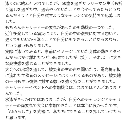
泳ぐのは約25年ぶりでしたが、50歳を過ぎサラリーマン生活も折
り返しを過ぎた中、過去やっていたことを今やってみたらどうな
るんだろう？と自分を試すようなチャレンジの気持ちで応募しま
した。
もちろんチャリティーの要素があったのも動機の一つでした。
近年多発している震災により、自分の中の復興に対する想いと、
遅くてもいいから泳ぐことで自分にもできることがあるのなら、
という思いもありました。
実際に泳いでみると、事前にイメージしていた身体の動きとタイ
ムからはかけ離れたひどい結果でしたが（笑）、それ以上に大き
な爽快感を感じることができました。
大会への出場を通して、被災者の生の声を聞いたり、電光掲示板
に流れた主催者のメッセージにはぐっとくるものがあり、被災地
の一日も早い復興に対する想いを強く持つことができました。
チャリティーイベントへの参加機会はこれまでほとんどありませ
んでした。
水泳がきっかけではありましたが、自分へのチャレンジとチャリ
ティーの両要素で大会に参加できたことは本当に良かったです。
「ANAらしさ」を武器に、私たちにできることを探していけたら
と思います。