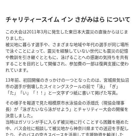
チャリティースイム イン さがみはら について
この大会は2011年3月に発生した東日本大震災の直後からはじま
りました。
被災地に暮らす選手や、さまざまな地域や年代の選手が同じ場所
で泳ぐことによって、震災を経験していない世代にも震災の記憶
や教訓を引き継ぐとともに、泳げることへの感謝の気持ちを共有
することを目的として開催され、参加費の一部は復興支援に使わ
れています。
13年前、初回開催のきっかけの一つとなったのは、宮城県気仙沼
市の選手が倒壊したスイミングスクールの前で「泳」「ぎ」
「た」「い」「！！」と一文字ずつ紙に書いて掲げた写真。
その様子を報道で見た相模原市水泳協会の添畑氏（現協会理事
長）が「泳ぎたいなら泳がせよう」とチャリティー大会の開催を
決意しました。
当時はガソリンが手に入らず被災地に行くことすら困難を極めた
中、バス会社に相談して被災地から神奈川県までの送迎を手配し
たり、そのバスの空きスペースを活用して支援物資を輸送した