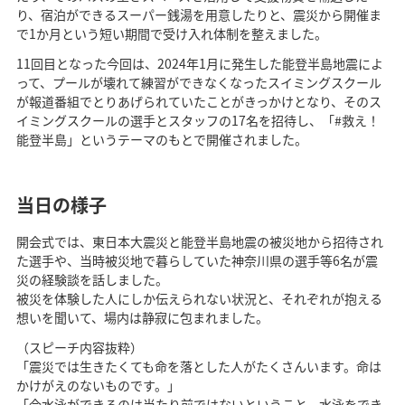
り、宿泊ができるスーパー銭湯を用意したりと、震災から開催ま
で1か月という短い期間で受け入れ体制を整えました。
11回目となった今回は、2024年1月に発生した能登半島地震によ
って、プールが壊れて練習ができなくなったスイミングスクール
が報道番組でとりあげられていたことがきっかけとなり、そのス
イミングスクールの選手とスタッフの17名を招待し、「#救え！
能登半島」というテーマのもとで開催されました。
当日の様子
開会式では、東日本大震災と能登半島地震の被災地から招待され
た選手や、当時被災地で暮らしていた神奈川県の選手等6名が震
災の経験談を話しました。
被災を体験した人にしか伝えられない状況と、それぞれが抱える
想いを聞いて、場内は静寂に包まれました。
（スピーチ内容抜粋）
「震災では生きたくても命を落とした人がたくさんいます。命は
かけがえのないものです。」
「今水泳ができるのは当たり前ではないということ、水泳をでき