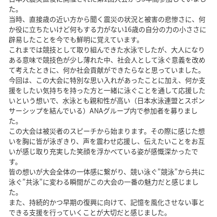
た。
当時、直接歳の近い方から聞く震災の状況と被害の悲惨さに、何
か役に立ちたいけど何もする力がない16歳の自分の力の小ささに
辟易したことを今でも鮮明に覚えています。
これまでは競技として取り組んできた水泳でしたが、大人になり
ある意味で競技色が少し薄れた中、社会人として泳ぐ意義を改め
て考えたときに、何か社会貢献ができたらなと思っていました。
今回は、この大会に特別な思い入れがあったことに加え、何か支
援をしたい気持ちを持った方と一緒に泳ぐことを通して応援した
いという想いで、水泳とも親和性が高い（日本水泳連盟とスポン
サーシップを結んでいる）ANAグループ内で参加者を募りまし
た。
この大会は被災者のスピーチから始まります。その際に感じた想
いを胸に皆が泳ぎきり、声を震わせ応援し、伝えたいことをお互
いが感じ取り充実した笑顔を浮かべている姿が感慨深かったで
す。
皆の想いが大会全体の一体感に繋がり、競い泳ぐ”競泳”から共に
泳ぐ”共泳”に変わる瞬間がこの大会の一番の魅力だと感じまし
た。
また、持続的かつ早期の復興に向けて、記憶を風化させない事と
できる支援を行っていくことが大切だと感じました。