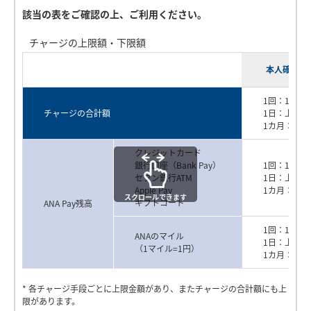
銀行口座（Bank Pay）登録の流れ
該当の表をご確認の上、ご利用ください。
本人確認手続きに必要な推奨環境については
よくあるご
質問
をご確認ください。
チャージの上限額・下限額
ANAカード（一般）の場合
1
2
ANAマイルのチャージ方法
本人確認実
ANAマイルのチャージ方法をご説明いたします。
必要書類
ホーム画面右下の「チャー
「セブン銀行ATM」をタッ
スクロールできます
日本国発行の以下書類をいずれか一点をご用意ください。
1回：1,00
ジ」ボタンをタップしま
プすると、端末の認証設定
チャージの合計額
1日：上限1
スクロールできます
す。
をオンにしている場合、端
1カ月：上限
P
スクロールできます
末の認証が行われます。
ホーム画面右下の「チャー
「ギフトコード」をタップ
運転免許証
ジ」ボタンをタップしま
します。
クレジットカード
ホーム画面右下の「チャー
「Apple Pay」をタップしま
銀行口座（Bank Pay）
1回：1,00
す。
ジ」ボタンをタップしま
す。
セブン銀行ATM
1日：上限1
マイナンバーカード
す。
Apple Pay
1カ月：上限
l
スクロールできます
ギフトコード
ANA Pay残高
1,000
1
円あたり
マイル
在留カード
1回：1マイ
ANAのマイル
1日：上限1
（1マイル=1円）
1カ月：上限
a
スクロールできます
運転経歴証明書
ホーム画面右下の「チャー
チャージ画面にて「銀行口
ANAカード（ゴールド）の場合
ジ」ボタンをタップしま
座」を選択すると、端末の
* 各チャージ手段ごとに上限金額があり、またチャージの合計額にも上
す。
認証が行われます。
限があります。