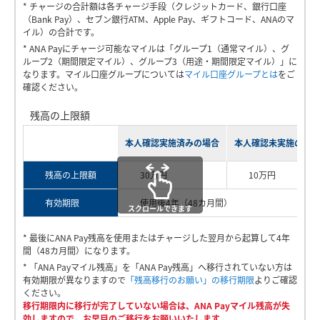
特別永住者証明書
* チャージの合計額は各チャージ手段（クレジットカード、銀行口座
（パスポート・資格確認書は対象外）
（Bank Pay）、セブン銀行ATM、Apple Pay、ギフトコード、ANAのマ
y
イル）の合計です。
Apple Payのチャージ方法
セブン銀行ATMのチャージ方法
* ANA Payにチャージ可能なマイルは「グループ1（通常マイル）、グ
Apple Payのチャージ方法をご説明いたします。
セブン銀行ATMのチャージ方法をご説明いたします。
ループ2（期間限定マイル）、グループ3（用途・期間限定マイル）」に
なります。マイル口座グループについては
マイル口座グループとは
をご
ご本人確認の流れ
確認ください。
V
P
P
残高の上限額
1
2
銀行口座（Bank Pay）チャージの流れ
1,000
6
本人確認実施済みの場合
本人確認未実施の場合
円あたり
マイル
i
1
2
l
残高の上限額
30万円
10万円
l
ANAカード（プレミアム）の場合
有効期限
使用後4年（48カ月間）
スクロールできます
d
* 最後にANA Pay残高を使用またはチャージした翌月から起算して4年
a
本人確認書類を選択しま
画面に表示される青枠内に
a
間（48カ月間）になります。
す。
書類の位置を合わせて写真
* 「ANA Payマイル残高」を「ANA Pay残高」へ移行されていない方は
撮影を行います。*1
有効期限が異なりますので
「残高移行のお願い」の移行期限
よりご確認
スクロールできます
ください。
e
移行期限内に移行が完了していない場合は、ANA Payマイル残高が失
効しますので、お早目のご移行をお願いいたします。