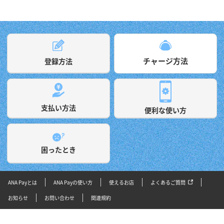
1
2
o
o
P
チャージ方法
登録方法
l
支払い方法
便利な使い方
ホーム画面下部にある「ア
ご本人確認の申請状況をご
カウント」ボタンをタップ
確認ください。
します。
a
困ったとき
スクロールできます
ホーム画面右下の「チャー
「ANAカード」をタップし
ジ」ボタンをタップしま
ます。
ANA Payとは
ANA Payの使い方
使えるお店
よくあるご質問
y
す。
*1 ANAカード以外のクレジ
本人確認手続きのコツ
お知らせ
お問い合わせ
関連規約
ットカードをご利用の方は
「クレジットカード」をタ
ップします。