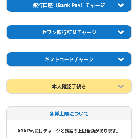
詳細は各クレジットカード発行会社にてご確認ください。
ウォレットに設定済みのANAカードからのチャージでもマ
銀行口座（Bank Pay）チャージ
が必要です。
ダイナースクラブカードをご利用されたいお客様は、事前に本人
イル積算の対象になります。
オートチャージのチャージ方法はご登録済みのクレジットカードの
認証サービスのご登録手続きが必要です。
銀行口座（Bank Pay）からANA Payへチャージできま
みです。
詳細は
本人認証サービス（3Dセキュア）のご案内
にてご確認
す。
チャージは1,000円以上から1円単位で可能です。
銀
ください。
1
2
事前にAppleウォレットへクレジットカードの設定が必要です。
行口座の登録方法は「銀行口座登録の流れ」をご確認くだ
セブン銀行ATMチャージ
さい。
ご利用可能な金融機関は下記の「ご利用可能な金
融機関」よりご確認ください。
セブン銀行ATMから現金ですぐにANA Payにチャージでき
ご利用可能なクレジットカード
ご利用可能なクレジットカード
ます。
紙幣でのみ、1,000円以上からチャージが可能で
す。
ギフトコードチャージ
ご利用可能な金融機関
スクロールできます
受け取ったギフトコードは、ANA Payへのチャージにご利
ホーム画面右下の「チャー
「マイルチャージ」をタッ
用になれます。
1
2
ジ」ボタンをタップしま
プします。
本人確認手続き
す。
ご利用いただくには本人確認手続きと銀行口座の登録、端末の認証
設定が必要です。
本人確認手続きとは、本人確認書類を利用して
ANA Pay
1
2
ご本人様名義の銀行口座のみご利用いただけます。
のご登録が登録者本人で間違いないか確認する手続きで
金融機関のメンテナンス時間は口座登録やチャージはご利用いただ
1
2
ANAカード
す。
各種上限について
けません。
利用可能時間
をご確認ください。
本人確認手続きを行うとチャージ上限、残高上限の金額が
スクロールできます
機種変更や氏名の変更が生じた場合は
よくある質問
をご確認くだ
1,000円
ホーム画面右下の「チャー
「オートチャージ」をタッ
あがります。
またオートチャージをご利用いただけま
さい。
ジ」ボタンをタップしま
プします。
ANA Payにはチャージと残高の上限金額があります。
す。
11マイル
す。