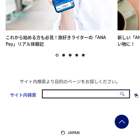
ホーム画面右下の「チャー
「ANAカード」をタップし
スクロールできます
ジ」ボタンをタップしま
ます。
す。
*1 ANAカード以外のクレジ
ットカードをご利用の方は
これから始める方も必見！旅好きライターの「ANA
新しい「AN
「クレジットカード」をタ
Pay」リアル体験記
い物に！
ップします。
反射していて読めない
文字と顔写真が写るよう光が反射しな
サイト内検索より目的のページをお探しください。
いようにしてください。
サイト内検索
*1 下記に該当する場合は、ANAカードボタンからチャージできない場
合があります。
・ANAカード未所持
・複数のANAマイレージクラブお客様番号（10桁）を保持していて、
JAPAN
ANAカード以外のANAマイレージクラブお客様番号でログインをして