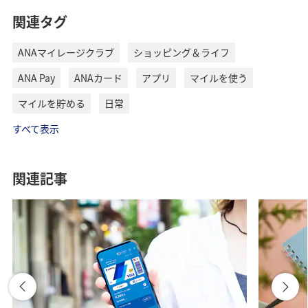
V
関連タグ
NGになりやすい
本人確認書類撮影方法
ANAマイレージクラブ
ショッピング＆ライフ
ANA Pay
ANAカード
アプリ
マイルを使う
i
クレジットカードチャージの流れ
マイルを貯める
日常
1
2
すべて表示
d
関連記事
暗い場所での撮影
e
撮影は明るい場所で行うようにしてく
ださい。繰り返しエラーになる場合、
周囲の明るさや光源の方向を変えてみ
o
ましょう。