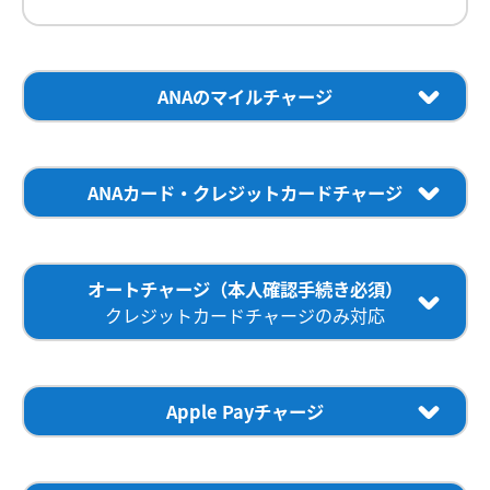
ANAのマイルチャージ
お持ちのANAのマイルを1マイル1円相当として、
1マイル
からANA Payにチャージしてお買い物にご利用いただけま
す。
ANAカード・クレジットカードチャージ
本人認証サービス「3Dセキュア2.0認証」に対応した下記
マイルでのチャージの際、ANA Pay残高への反映までに少しお時間
ブランドのクレジットカードやデビットカードをご登録い
がかかる場合があります。
ただき、
ANA Payへチャージできます。
オートチャージ（本人確認手続き必須）
ANA Payにチャージしたマイルは元に戻すことはできません。
チャージは1,000円以上から1円単位で可能です。
クレジットカードチャージのみ対応
ANA Payにチャージ可能なマイル口座グループはグループ1～グルー
クレジットカードの登録方法は下記「カード登録の流れ」
プ3です。
をご確認ください。
オートチャージは、お支払い後の残高が設定金額未満にな
ANA Payにマイルをチャージする場合はメインカードでのログイン
った場合に自動的に残高へチャージでき、
が必要です。
お支払い時に
残高不足で慌てることなく便利にANA Payをご利用いただ
1
Apple Payチャージ
2
ける機能です。
クレジットカードチャージには事前に本人認証サービスのご登録
Appleウォレットに設定している下記ブランドのクレジッ
手続きが必要です。
トカードから簡単にANA Payへチャージできます。
Apple
利用いただくには、事前に
本人確認手続き
とクレジットカード登録