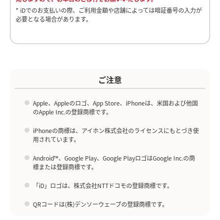
y
y
* iDでのお支払いの際、ご利用金額や店舗によっては暗証番号の入力が
必要となる場合があります。
o
1,000
11
円あたり
マイル
V
V
スクロールできます
ホーム画面右下の「チャー
チャージ画面にて「銀行口
ジ」ボタンをタップしま
座」を選択すると、端末の
*1
す。
認証が行われます。
ご注意
ご利用日から1～2ヵ月以内にマイルが積算されます。
・開始時にカメラデバイスへのアクセス許可が必要です。
i
i
オートチャージの設定が可能です。
・横向きでの撮影は不可です。
Apple、Appleのロゴ、App Store、iPhoneは、米国および他国
家族カードでチャージされた場合、本会員にマイルが貯まります。
・認識できない状態が一定時間経過したり、撮影画像が不鮮明だったり
のApple Inc.の登録商標です。
した場合にはエラーとなり再撮影になり、以降は手動シャッターに切り
ANAカードの中でも、以下のカードはマイル積算の対象外になりま
替わります。
す。
iPhoneの商標は、アイホン株式会社のライセンスにもとづき使
・ANA法人用カード（一般カード、ワイドカード）*ダイナースクラ
用されています。
d
d
ブカードはマイルの積算対象です。
本人確認手続きの申請状況確認方法
・海外カード
Android™、Google Play、Google PlayロゴはGoogle Inc.の商
・
提携カード
標または登録商標です。
1,000円ごとのチャージ金額に応じてマイルを積算いたします。999
1
2
円以下の端数金額は切り捨てになりますのでご了承ください。
「iD」ロゴは、株式会社NTTドコモの登録商標です。
e
e
QRコードは(株)デンソーウェーブの登録商標です。
カード登録の流れ
銀行口座（Bank Pay）のチャージ方法
銀行口座（Bank Pay）のチャージ方法をご説明いたします。