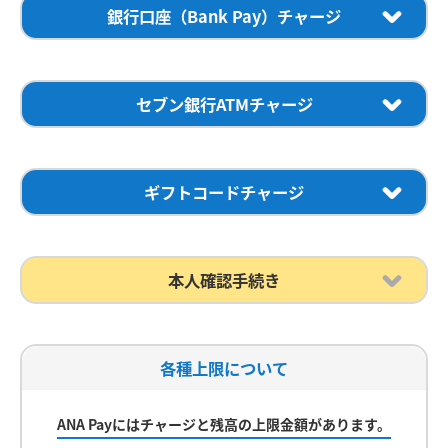
詳細は各クレジットカード発行会社にてご確認ください。
ウォレットに設定済みのANAカードからのチャージでもマ
銀行口座（Bank Pay）チャージ
が必要です。
ダイナースクラブカードをご利用されたいお客様は、事前に本人
イル積算の対象になります。
オートチャージのチャージ方法はご登録済みのクレジットカードの
認証サービスのご登録手続きが必要です。
銀行口座（Bank Pay）からANA Payへチャージできま
みです。
詳細は
本人認証サービス（3Dセキュア）のご案内
にてご確認
す。
チャージは1,000円以上から1円単位で可能です。
銀
ください。
1
2
事前にAppleウォレットへクレジットカードの設定が必要です。
行口座の登録方法は「銀行口座登録の流れ」をご確認くだ
セブン銀行ATMチャージ
さい。
ご利用可能な金融機関は下記の「ご利用可能な金
融機関」よりご確認ください。
セブン銀行ATMから現金ですぐにANA Payにチャージでき
ご利用可能なクレジットカード
ご利用可能なクレジットカード
ます。
紙幣でのみ、1,000円以上からチャージが可能で
す。
ギフトコードチャージ
ご利用可能な金融機関
スクロールできます
受け取ったギフトコードは、ANA Payへのチャージにご利
ホーム画面右下の「チャー
「マイルチャージ」をタッ
用になれます。
1
2
ジ」ボタンをタップしま
プします。
本人確認手続き
す。
ご利用いただくには本人確認手続きと銀行口座の登録、端末の認証
設定が必要です。
本人確認手続きとは、本人確認書類を利用して
ANA Pay
1
2
ご本人様名義の銀行口座のみご利用いただけます。
のご登録が登録者本人で間違いないか確認する手続きで
金融機関のメンテナンス時間は口座登録やチャージはご利用いただ
1
2
ANAカード
す。
各種上限について
けません。
利用可能時間
をご確認ください。
本人確認手続きを行うとチャージ上限、残高上限の金額が
スクロールできます
機種変更や氏名の変更が生じた場合は
よくある質問
をご確認くだ
1,000円
ホーム画面右下の「チャー
「オートチャージ」をタッ
あがります。
またオートチャージをご利用いただけま
さい。
ジ」ボタンをタップしま
プします。
ANA Payにはチャージと残高の上限金額があります。
す。
11マイル
す。