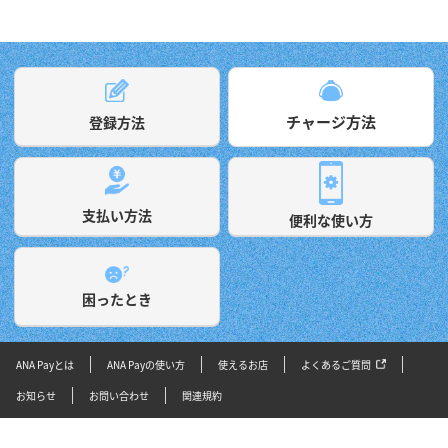
1
2
o
o
P
チャージ方法
登録方法
l
支払い方法
便利な使い方
ホーム画面下部にある「ア
ご本人確認の申請状況をご
カウント」ボタンをタップ
確認ください。
します。
a
困ったとき
スクロールできます
ホーム画面右下の「チャー
「ANAカード」をタップし
ジ」ボタンをタップしま
ます。
ANA Payとは
ANA Payの使い方
使えるお店
よくあるご質問
y
す。
*1 ANAカード以外のクレジ
本人確認手続きのコツ
お知らせ
お問い合わせ
関連規約
ットカードをご利用の方は
「クレジットカード」をタ
ップします。