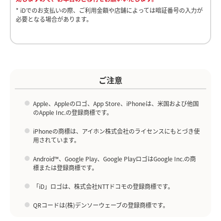
y
y
* iDでのお支払いの際、ご利用金額や店舗によっては暗証番号の入力が
必要となる場合があります。
o
1,000
11
円あたり
マイル
V
V
スクロールできます
ホーム画面右下の「チャー
チャージ画面にて「銀行口
ジ」ボタンをタップしま
座」を選択すると、端末の
*1
す。
認証が行われます。
ご注意
ご利用日から1～2ヵ月以内にマイルが積算されます。
・開始時にカメラデバイスへのアクセス許可が必要です。
i
i
オートチャージの設定が可能です。
・横向きでの撮影は不可です。
Apple、Appleのロゴ、App Store、iPhoneは、米国および他国
家族カードでチャージされた場合、本会員にマイルが貯まります。
・認識できない状態が一定時間経過したり、撮影画像が不鮮明だったり
のApple Inc.の登録商標です。
した場合にはエラーとなり再撮影になり、以降は手動シャッターに切り
ANAカードの中でも、以下のカードはマイル積算の対象外になりま
替わります。
す。
iPhoneの商標は、アイホン株式会社のライセンスにもとづき使
・ANA法人用カード（一般カード、ワイドカード）*ダイナースクラ
用されています。
d
d
ブカードはマイルの積算対象です。
本人確認手続きの申請状況確認方法
・海外カード
Android™、Google Play、Google PlayロゴはGoogle Inc.の商
・
提携カード
標または登録商標です。
1,000円ごとのチャージ金額に応じてマイルを積算いたします。999
1
2
円以下の端数金額は切り捨てになりますのでご了承ください。
「iD」ロゴは、株式会社NTTドコモの登録商標です。
e
e
QRコードは(株)デンソーウェーブの登録商標です。
カード登録の流れ
銀行口座（Bank Pay）のチャージ方法
銀行口座（Bank Pay）のチャージ方法をご説明いたします。