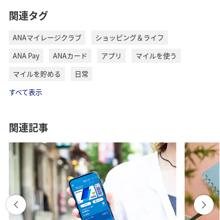
V
関連タグ
NGになりやすい
本人確認書類撮影方法
ANAマイレージクラブ
ショッピング＆ライフ
ANA Pay
ANAカード
アプリ
マイルを使う
i
クレジットカードチャージの流れ
マイルを貯める
日常
1
2
すべて表示
d
関連記事
暗い場所での撮影
e
撮影は明るい場所で行うようにしてく
ださい。繰り返しエラーになる場合、
周囲の明るさや光源の方向を変えてみ
o
ましょう。