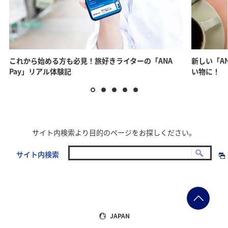
ホーム画面右下の「チャー
「ANAカード」をタップし
スクロールできます
ジ」ボタンをタップしま
ます。
す。
*1 ANAカード以外のクレジ
ットカードをご利用の方は
これから始める方も必見！旅好きライターの「ANA
新しい「AN
「クレジットカード」をタ
Pay」リアル体験記
い物に！
ップします。
反射していて読めない
文字と顔写真が写るよう光が反射しな
サイト内検索より目的のページをお探しください。
いようにしてください。
サイト内検索
*1 下記に該当する場合は、ANAカードボタンからチャージできない場
合があります。
・ANAカード未所持
・複数のANAマイレージクラブお客様番号（10桁）を保持していて、
JAPAN
ANAカード以外のANAマイレージクラブお客様番号でログインをして