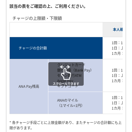
銀行口座（Bank Pay）登録の流れ
該当の表をご確認の上、ご利用ください。
本人確認手続きに必要な推奨環境については
よくあるご
質問
をご確認ください。
チャージの上限額・下限額
ANAカード（一般）の場合
1
2
ANAマイルのチャージ方法
本人確認実
ANAマイルのチャージ方法をご説明いたします。
必要書類
ホーム画面右下の「チャー
「セブン銀行ATM」をタッ
スクロールできます
日本国発行の以下書類をいずれか一点をご用意ください。
1回：1,00
ジ」ボタンをタップしま
プすると、端末の認証設定
チャージの合計額
1日：上限1
スクロールできます
す。
をオンにしている場合、端
1カ月：上限
P
スクロールできます
末の認証が行われます。
ホーム画面右下の「チャー
「ギフトコード」をタップ
運転免許証
ジ」ボタンをタップしま
します。
クレジットカード
ホーム画面右下の「チャー
「Apple Pay」をタップしま
銀行口座（Bank Pay）
1回：1,00
す。
ジ」ボタンをタップしま
す。
セブン銀行ATM
1日：上限1
マイナンバーカード
す。
Apple Pay
1カ月：上限
l
スクロールできます
ギフトコード
ANA Pay残高
1,000
1
円あたり
マイル
在留カード
1回：1マイ
ANAのマイル
1日：上限1
（1マイル=1円）
1カ月：上限
a
スクロールできます
運転経歴証明書
ホーム画面右下の「チャー
チャージ画面にて「銀行口
ANAカード（ゴールド）の場合
ジ」ボタンをタップしま
座」を選択すると、端末の
* 各チャージ手段ごとに上限金額があり、またチャージの合計額にも上
す。
認証が行われます。
限があります。