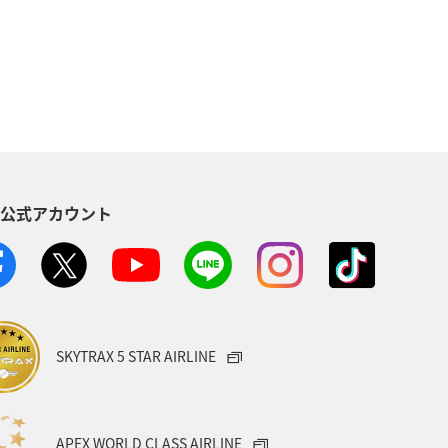
S公式アカウント
SKYTRAX 5 STAR AIRLINE
APEX WORLD CLASS AIRLINE