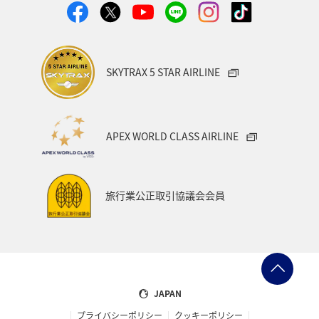
経由地および乗り継ぎ所要時間を追加する
SKYTRAX 5 STAR AIRLINE
1人
APEX WORLD CLASS AIRLINE
プロモーションコードについて
旅行業公正取引協議会会員
・表示金額は選択いただいた条件でのもっともおトクな運賃とな
ります。
・表示金額と空席状況は最新ではない場合があります。[検索す
る]ボタンより最新の空席照会結果をご確認ください。
・「＊」は現在金額が確認できない都市・日付となります。空席
照会結果画面にて最新の情報をご確認ください。
・表示金額には、運賃、
燃油特別付加運賃
、
航空保険特別料金
、
その他の各種税金、料金などが含まれます。発券時に再計算する
JAPAN
ため、変動する可能性があります。
プライバシーポリシー
クッキーポリシー
・複数空港がある都市においては、複数空港の中でのおトクな運