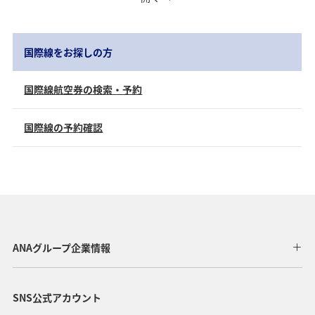
旅CUBE（航空券予約＋地上経路）
往路出発日および時間帯
よく使う情報を登録する
国際線をお探しの方
日付を選択
国際線航空券の検索・予約
時間帯指定なし
国際線の予約確認
経由地および乗り継ぎ所要時間を追加する
復路出発日および時間帯
ANAグループ企業情報
日付を選択
SNS公式アカウント
時間帯指定なし