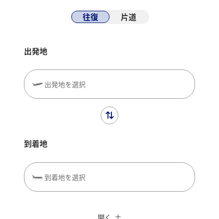
往復
片道
出発地
出発地を選択
到着地
到着地を選択
閉じる
エコノミークラス
往復で異なるクラスで検索
ANAカード優待割引
開く