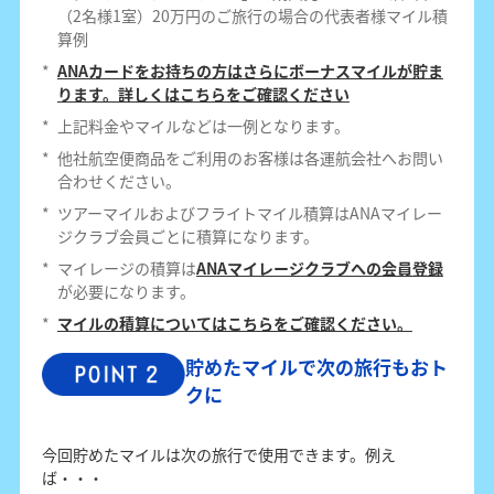
（2名様1室）20万円のご旅行の場合の代表者様マイル積
算例
*
ANAカードをお持ちの方はさらにボーナスマイルが貯ま
ります。詳しくはこちらをご確認ください
*
上記料金やマイルなどは一例となります。
*
他社航空便商品をご利用のお客様は各運航会社へお問い
合わせください。
*
ツアーマイルおよびフライトマイル積算はANAマイレー
ジクラブ会員ごとに積算になります。
*
マイレージの積算は
ANAマイレージクラブへの会員登録
が必要になります。
*
マイルの積算についてはこちらをご確認ください。
貯めたマイルで次の旅行もおト
クに
今回貯めたマイルは次の旅行で使用できます。例え
ば・・・