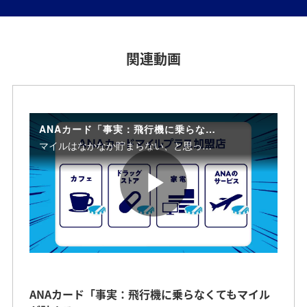
関連動画
ANAカード「事実：飛行機に乗らなくてもマイルが貯まる。」
マイルはなかなか貯まらない、と思っていませんか？ ANAカードなら、いつものお買い物でクレジットカードのポイントもマイルも同時に貯まります！つまり、持っておくと、もっとおトク。気づけば、次の旅行はもう手の届くところに！
P
l
ANAカード「事実：飛行機に乗らなくてもマイル