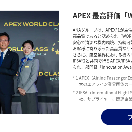
APEX 最高評価「W
ANAグループは、APEX*1が主催
高品質であると認められ「WORL
安心で清潔な機内環境、持続可
お客様に寄り添った高品質なサ
さらに、航空業界における機内
IFSA*2と共同で行うAPEX/I
られ、部門賞「Innovation Awa
*
1
APEX（Airline Passeng
大のエアライン業界団体の
*
2
IFSA（International Fl
社、サプライヤー、関連企