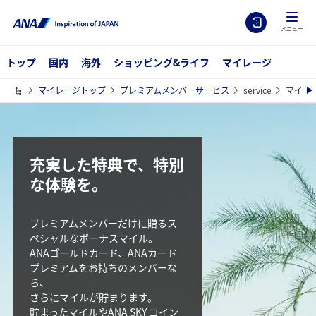
メニュー
トップ
国内
海外
ショッピング&ライフ
マイレージ
マイレージトップ
プレミアムメンバーサービス
service
マイル
充実した特典で、特別
な体験を。
プレミアムメンバーだけに贈るス
ペシャルなボーナスマイル。
ANAゴールドカード、ANAカード
プレミアムをお持ちのメンバーな
ら、
さらにマイルが貯まります。
貯まったマイルやANA SKY コイン