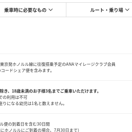
乗車時に必要なもの
ルート・乗り場
1の東京発ホノルル線に往復搭乗予定のANAマイレージクラブ会員
航のコードシェア便を含みます。
除き、18歳未満のお子様3名までご乗車いただけます。
みでの利用は不可
お座りになる幼児は1名と数えません。
ル便の到着日を含む30日間
日にホノルルにご到着の場合、7月30日まで）