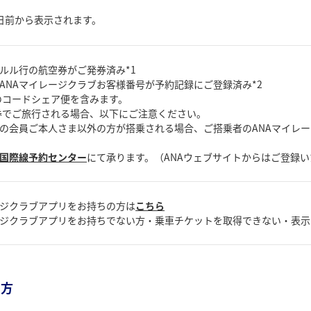
日前から表示されます。
ルル行の航空券がご発券済み*1
ANAマイレージクラブお客様番号が予約記録にご登録済み*2
航のコードシェア便を含みます。
空券でご旅行される場合、以下にご注意ください。
の会員ご本人さま以外の方が搭乗される場合、ご搭乗者のANAマイレ
A国際線予約センター
にて承ります。（ANAウェブサイトからはご登録
ージクラブアプリをお持ちの方は
こちら
ージクラブアプリをお持ちでない方・乗車チケットを取得できない・表
の方