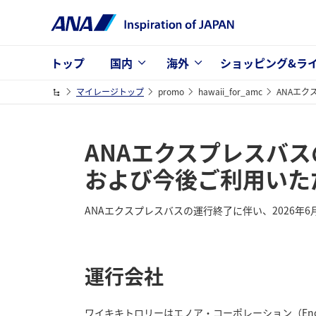
トップ
国内
海外
ショッピング&ラ
マイレージトップ
promo
hawaii_for_amc
ANAエ
ANAエクスプレスバ
および今後ご利用いた
ANAエクスプレスバスの運行終了に伴い、2026年
運行会社
ワイキキトロリーはエノア・コーポレーション（Enoa 