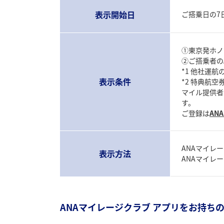
表示開始日
ご搭乗日の7
①東京発ホノ
②ご搭乗者の
*1 他社運
表示条件
*2 特典航
マイル提供者
す。
ご登録は
AN
ANAマイレ
表示方法
ANAマイレ
ANAマイレージクラブ アプリをお持ち