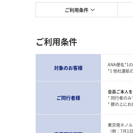
ご利用条件
ご利用条件
ANA便名*
対象のお客様
*1 他社運
会員ご本人を
ご同行者様
* 同行者の
* 膝の上に
東京発ホノル
（例：7月1