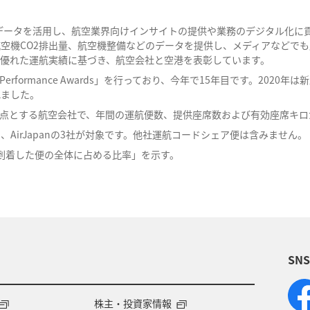
す。データを活用し、航空業界向けインサイトの提供や業務のデジタル化
O2排出量、航空機整備などのデータを提供し、メディアなどでも広く引用されて
月までの優れた運航実績に基づき、航空会社と空港を表彰しています。
me Performance Awards」を行っており、今年で15年目です。2
れました。
点とする航空会社で、年間の運航便数、提供座席数および有効座席キロ
ス、AirJapanの3社が対象です。他社運航コードシェア便は含みません。
満に到着した便の全体に占める比率」を示す。
SN
株主・投資家情報