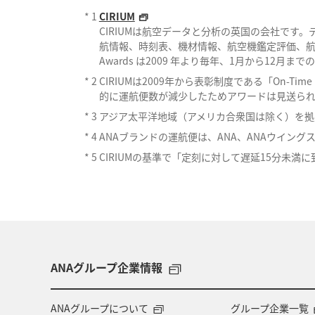
*
1
CIRIUM
CIRIUMは航空データと分析の英国の会社で
航情報、時刻表、機材情報、航空機鑑定評価、航空機C
Awards は2009 年より毎年、1月から12
*
2
CIRIUMは2009年から表彰制度である「On-Ti
的に運航便数が減少したためアワードは見送ら
*
3
アジア太平洋地域（アメリカ合衆国は除く）を拠
*
4
ANAブランドの運航便は、ANA、ANAウイング
*
5
CIRIUMの基準で「定刻に対して遅延15分未
ANAグループ企業情報
ANAグループについて
グループ企業一覧