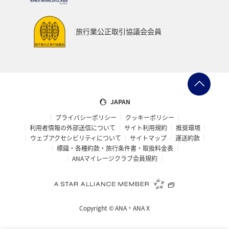
旅行業公正取引協議会会員
1人
プロモーションコードについて
JAPAN
・表示金額は選択いただいた条件でのもっともおトクな運賃とな
プライバシーポリシー
クッキーポリシー
ります。
利用者情報の外部送信について
サイト利用規約
推奨環境
・表示金額と空席状況は最新ではない場合があります。[検索す
ウェブアクセシビリティについて
サイトマップ
運送約款
る]ボタンより最新の空席照会結果をご確認ください。
標識・各種約款・旅行条件書・取扱料金表
・「＊」は現在金額が確認できない都市・日付となります。空席
照会結果画面にて最新の情報をご確認ください。
ANAマイレージクラブ会員規約
・表示金額には、運賃、
燃油特別付加運賃
、
航空保険特別料金
、
その他の各種税金、料金などが含まれます。発券時に再計算する
ため、変動する可能性があります。
・複数空港がある都市においては、複数空港の中でのおトクな運
賃が表示される場合があります。
Copyright ©
ANA・ANA X
・ANA独自の相互利用可能空港(福岡/北九州/佐賀、広島/岩国)は
2026年5月18日をもちまして終了となります。