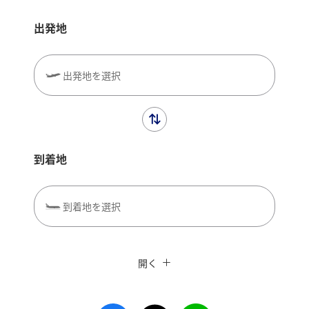
出発地
出発地を選択
到着地
到着地を選択
閉じる
エコノミークラス
往復で異なるクラスで検索
ANAカード優待割引
開く
旅CUBE（航空券予約＋地上経路）
往路出発日および時間帯