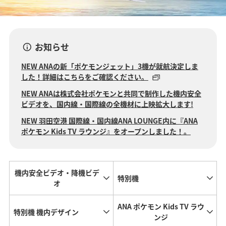
お知らせ
NEW ANAの新「ポケモンジェット」3機が就航決定しま
した！詳細はこちらをご確認ください。
NEW ANAは株式会社ポケモンと共同で制作した機内安全
ビデオを、国内線・国際線の全機材に上映拡大します!
NEW 羽田空港 国際線・国内線ANA LOUNGE内に『ANA
ポケモン Kids TV ラウンジ』をオープンしました！。
機内安全ビデオ・降機ビデ
特別機
オ
ANA ポケモン Kids TV ラウ
特別機 機内デザイン
ンジ