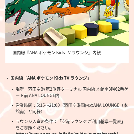
国内線『ANA ポケモン Kids TV ラウンジ』内観
国内線「ANA ポケモン Kids TV ラウンジ」
場所：羽田空港 第2旅客ターミナル 国内線 本館南3階62番ゲ
ート前 ANA LOUNGE内
営業時間：5:15～21:00（羽田空港国内線ANA LOUNGE（本
館南）と同様）
ラウンジ入室の条件：「空港ラウンジ ご利用基準一覧表」
をご参照ください。
https://www.ana.co.jp/ja/jp/guide/lounge/search/