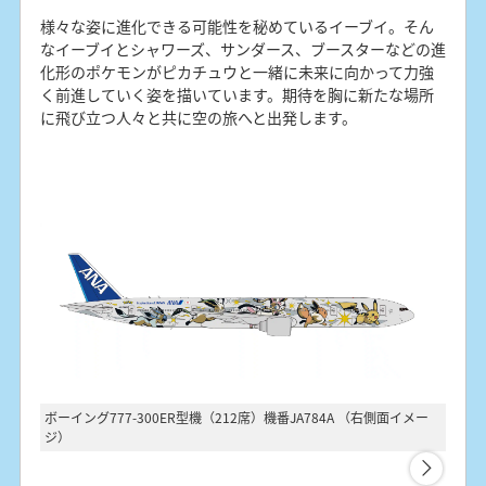
リザードン、ラティアス、ラティオス、ビビヨンなどの空
様々な姿に進化できる可能性を秘めているイーブイ。そん
を飛ぶポケモンたちが世界中から集まって、そらとぶピカ
なイーブイとシャワーズ、サンダース、ブースターなどの進
チュウと一緒にみんなで希望の光へと進んでいる様子が描
化形のポケモンがピカチュウと一緒に未来に向かって力強
かれています。大きくデザインされたインパクトのあるレ
く前進していく姿を描いています。期待を胸に新たな場所
ックウザが、空の旅を楽しませてくれます。エンジンの内
に飛び立つ人々と共に空の旅へと出発します。
側にもポケモンがいるので、ぜひ注目してみてください。
ボーイング777-300ER型機（212席）機番JA784A （右側面イメー
ボーイ
ジ）
ジ）
ボーイング787-9型機（246席）機番JA894A （右側面イメージ）
ボーイ