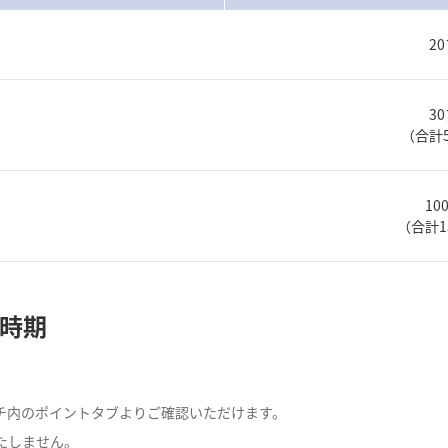
2
3
（合計
1
（合計
時期
チ内のポイントタブよりご確認いただけます。
たしません。