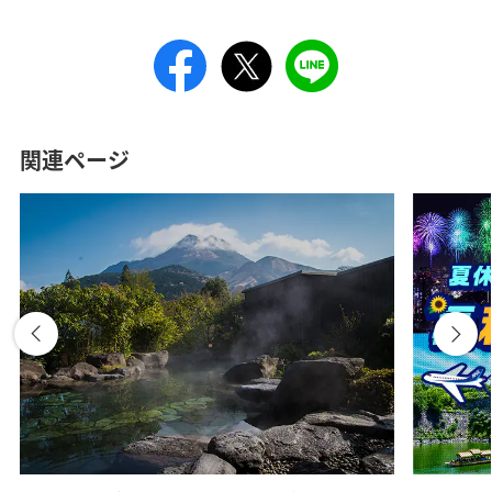
旅CUBE（航空券予約＋地上経路）
往路出発日および時間帯
よく使う情報を登録する
日付を選択
関連ページ
時間帯指定なし
経由地および乗り継ぎ所要時間を追加する
復路出発日および時間帯
日付を選択
時間帯指定なし