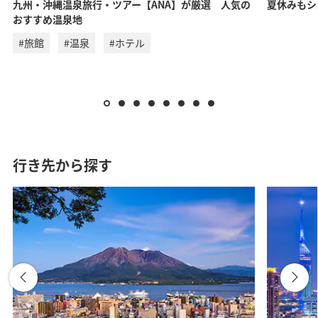
九州・沖縄温泉旅行・ツアー【ANA】が厳選 人気の
夏休みもシ
経由地および乗り継ぎ所要時間を追加する
おすすめ温泉地
#旅館
#温泉
#ホテル
1人
行き先から探す
プロモーションコードについて
・表示金額は選択いただいた条件でのもっともおトクな運賃とな
ります。
・表示金額と空席状況は最新ではない場合があります。[検索す
る]ボタンより最新の空席照会結果をご確認ください。
・「＊」は現在金額が確認できない都市・日付となります。空席
照会結果画面にて最新の情報をご確認ください。
・表示金額には、運賃、
燃油特別付加運賃
、
航空保険特別料金
、
その他の各種税金、料金などが含まれます。発券時に再計算する
ため、変動する可能性があります。
・複数空港がある都市においては、複数空港の中でのおトクな運
賃が表示される場合があります。