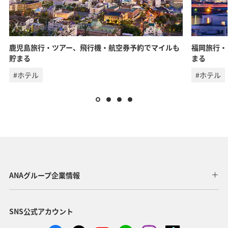
・ANA独自の相互利用可能空港(福岡/北九州/佐賀、広島/岩国)は
2026年5月18日をもちまして終了となります。
検索する
鹿児島旅行・ツアー、飛行機・航空券予約でマイルも
福岡旅行・
貯まる
まる
複数都市で検索
#ホテル
#ホテル
ANAグループ企業情報
SNS公式アカウント