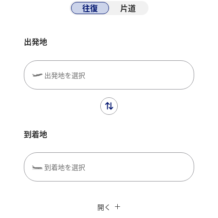
往復
片道
出発地
出発地を選択
到着地
到着地を選択
閉じる
エコノミークラス
往復で異なるクラスで検索
ANAカード優待割引
開く