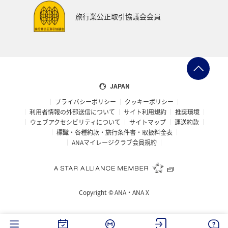
*
別途ATMオーナーが手数料を徴収する場合があります。
旅行業公正取引協議会会員
外貨預金のマイル積算数
ステータス
年間増加額1万円
相当額あたり*
JAPAN
5マイル
通常
プライバシーポリシー
クッキーポリシー
利用者情報の外部送信について
サイト利用規約
推奨環境
ウェブアクセシビリティについて
サイトマップ
運送約款
プレスティアデジタルゴール
10マイル
標識・各種約款・旅行条件書・取扱料金表
ド、プレスティアゴールドの
ANAマイレージクラブ会員規約
お客様
プレスディアゴールドプレミ
15マイル
アムのお客様
Copyright ©
ANA・ANA X
*
毎年12月末時点での月間平均総取引残高の外貨預金部分
の年間増加額。外貨預金、外貨建て仕組預金は、通貨ご