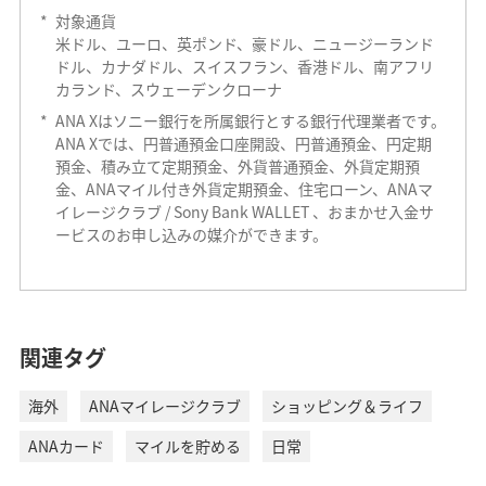
*
対象通貨
米ドル、ユーロ、英ポンド、豪ドル、ニュージーランド
ドル、カナダドル、スイスフラン、香港ドル、南アフリ
カランド、スウェーデンクローナ
*
ANA Xはソニー銀行を所属銀行とする銀行代理業者です。
ANA Xでは、円普通預金口座開設、円普通預金、円定期
預金、積み立て定期預金、外貨普通預金、外貨定期預
金、ANAマイル付き外貨定期預金、住宅ローン、ANAマ
イレージクラブ / Sony Bank WALLET 、おまかせ入金サ
ービスのお申し込みの媒介ができます。
SMBC信託銀行プレスティア ANAマイレージ
クラブ GLOBAL PASS
関連タグ
海外
ANAマイレージクラブ
ショッピング＆ライフ
ANAカード
マイルを貯める
日常