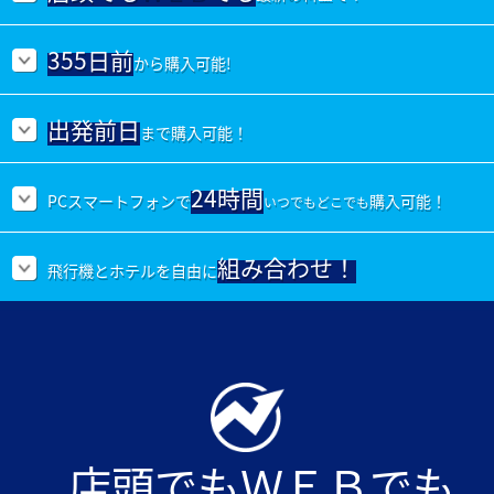
355日前
から
購入可能!
出発前日
まで
購入可能！
24時間
PCスマートフォンで
購入可能！
いつでもどこでも
組み合わせ！
飛行機と
ホテルを
自由に
店頭でもＷＥＢでも