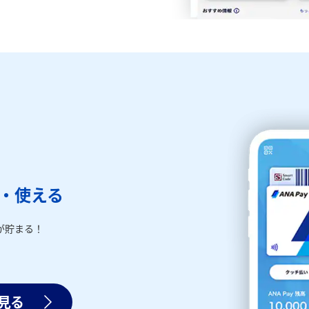
る・使える
が貯まる！
く見る