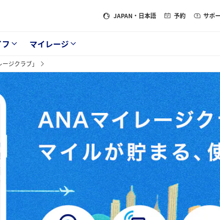
JAPAN
・日本語
予約
サポ
イフ
マイレージ
レージクラブ」