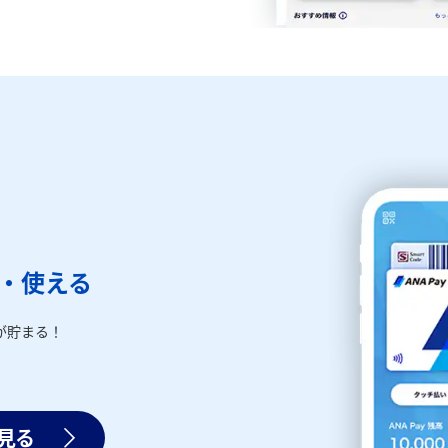
る・使える
が貯まる！
く見る