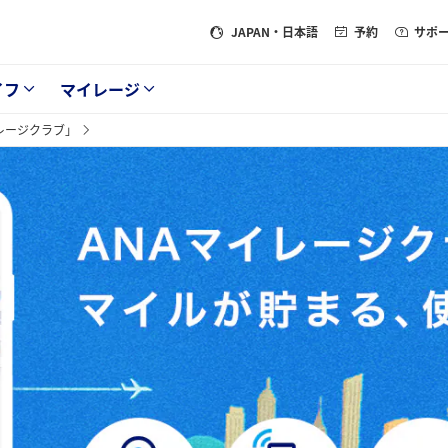
JAPAN
・日本語
予約
サポ
イフ
マイレージ
レージクラブ」