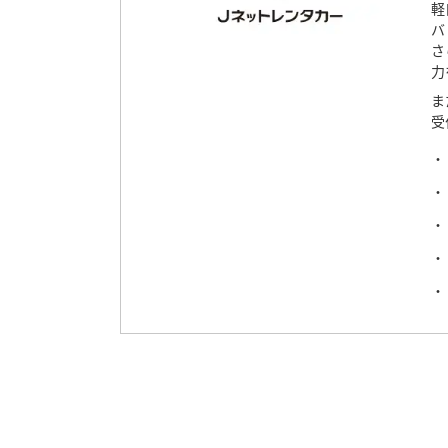
軽
バ
さ
力
ま
受