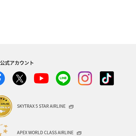
S公式アカウント
SKYTRAX 5 STAR AIRLINE
APEX WORLD CLASS AIRLINE