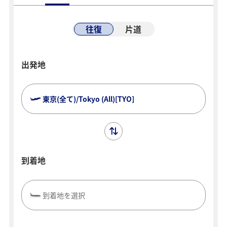
往復
片道
出発地
東京(全て)/Tokyo (All)[TYO]
到着地
到着地を選択
複数都市で検索
閉じる
エコノミークラス