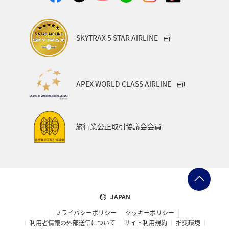
日付を選択
SKYTRAX 5 STAR AIRLINE
時間帯指定なし
APEX WORLD CLASS AIRLINE
経由地および乗り継ぎ所要時間を追加する
旅行業公正取引協議会会員
1人
プロモーションコードについて
JAPAN
前後3日の運賃を検索
プライバシーポリシー
クッキーポリシー
利用者情報の外部送信について
サイト利用規約
推奨環境
・表示金額は選択いただいた条件でのもっともおトクな運賃となり