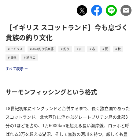
【イギリス スコットランド】今も息づく
貴族の釣り文化
イギリス
ANA釣り倶楽部
釣り
川
春
夏
秋
海外
旅マエ
トラベル
すべて表示
サーモンフィッシングという格式
18世紀初頭にイングランドと合併するまで、長く独立国であった
スコットランド。北大西洋に浮かぶグレートブリテン島の北部3
分の1ほどを占め、1万6000kmを超える長い海岸線、ロッホと呼
ばれる3万を超える湖沼、そして無数の河川を持つ。厳しくも豊