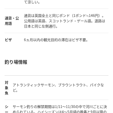
て涼しい。
通貨は英国全土と同じポンド（1ポンド≒146円）。
通貨・公
公用語は英語、スコットランド・ゲール語。道路は
用語
日本と同じ左側通行。
ビザ
6ヵ月以内の観光目的の滞在はビザ不要。
釣り場情報
対
アトランティックサーモン、ブラウントラウト、パイクな
象
ど。
魚
シ
サーモン釣りの解禁期間は1/11～11/30の中で河川ごとに決
ー
められている。ハイシーズンは4～5月頃の晩春と9月以降の