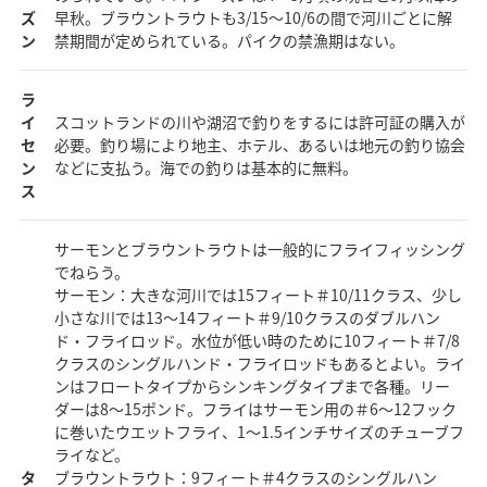
ズ
早秋。ブラウントラウトも3/15～10/6の間で河川ごとに解
ン
禁期間が定められている。パイクの禁漁期はない。
ラ
イ
スコットランドの川や湖沼で釣りをするには許可証の購入が
セ
必要。釣り場により地主、ホテル、あるいは地元の釣り協会
ン
などに支払う。海での釣りは基本的に無料。
ス
サーモンとブラウントラウトは一般的にフライフィッシング
でねらう。
サーモン：大きな河川では15フィート＃10/11クラス、少し
小さな川では13～14フィート＃9/10クラスのダブルハン
ド・フライロッド。水位が低い時のために10フィート＃7/8
クラスのシングルハンド・フライロッドもあるとよい。ライ
ンはフロートタイプからシンキングタイプまで各種。リー
ダーは8～15ポンド。フライはサーモン用の＃6～12フック
に巻いたウエットフライ、1～1.5インチサイズのチューブフ
ライなど。
タ
ブラウントラウト：9フィート＃4クラスのシングルハン