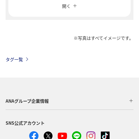
開く
往復で異なるクラスで検索
運賃タイプ指定なし
ご利用条件
※写真はすべてイメージです。
往路出発日および時間帯
タグ一覧
日付を選択
時間帯指定なし
ANAグループ企業情報
経由地および乗り継ぎ所要時間を追加する
SNS公式アカウント
復路出発日および時間帯