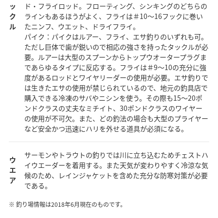
ッ
ド・フライロッド。フローティング、シンキングのどちらの
ク
ラインもあるほうがよく、フライは＃10～16フックに巻い
ル
たニンフ、ウエット、ドライフライ。
パイク：パイクはルアー、フライ、エサ釣りのいずれも可。
ただし巨体で歯が鋭いので相応の強さを持ったタックルが必
要。ルアーは大型のスプーンからトップウオータープラグま
であらゆるタイプに反応する。フライは＃9～10の充分に強
度があるロッドとワイヤリーダーの使用が必要。エサ釣りで
は生きたエサの使用が禁じられているので、地元の釣具店で
購入できる冷凍のサバやニシンを使う。その際も15～20ポ
ンドクラスの丈夫なミチイト、30ポンドクラスのワイヤー
の使用が不可欠。また、どの釣法の場合も大型のプライヤー
など安全かつ迅速にハリを外せる道具が必須になる。
サーモンやトラウトの釣りでは川に立ち込むためチェストハ
ウ
イウエーダーを着用する。また天気が変わりやすく冷涼な気
エ
候のため、レインジャケットを含めた充分な防寒対策が必要
ア
である。
釣り場情報は2018年6月現在のものです。