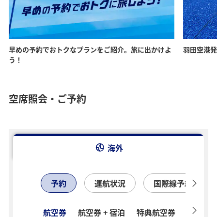
早めの予約でおトクなプランをご紹介。旅に出かけよ
羽田空港発
う！
空席照会・ご予約
海外
予約
運航状況
国際線予約確認
航空券
航空券 + 宿泊
特典航空券
ホテル