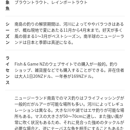
象
ブラウントラウト、レインボートラウト
魚
シ
南島の釣りの解禁期間は、河川によってややバラつきはある
ー
が、概ね現地で夏にあたる11月から4月末まで。好天が多く
ズ
風の弱まる1～3月がベストシーズン。南半球のニュージーラ
ン
ンドは日本と季節は真逆になる。
ラ
イ
Fish & Game NZのウェブサイトでの購入が一般的。釣り
セ
ショップ、雑貨屋などでも購入することができる。非在住者
ン
は大人1日20NZドル、一年券が169NZドル。
ス
ニュージーランド南島でのマス釣りはフライフィッシングが
一般的だがルアーが可能な場所も多い。河川によってレギュ
レーションは異なる。大きな川や湖ではエサ釣りが可能な場
所もある。マスの大きさが50～70cmに達し、また強い風が
常に吹く状況もあるため、それに見合った強めのタックルが
必要な場合と、逆にナーバスな魚を相手にすることもあるた