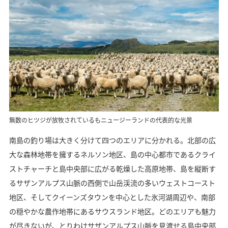
無数のヒツジが放牧されているもニュージーランドの代表的な光景
南島の釣り場は大きく分けて四つのエリアに分かれる。北部の広
大な森林地帯を擁するネルソン地区、島の中心都市であるクライ
ストチャーチと島中央部に広がる乾燥した高原地帯、島を縦断す
るサザンアルプス山脈の西側で山岳渓流の多いウェストコースト
地区、そしてクイーンズタウンを中心とした氷河湖周辺や、南部
の穏やかな農作地帯にあるサウスランド地区。どのエリアも魅力
が尽きないが、とりわけサザンアルプス山脈を見渡せる島中央部