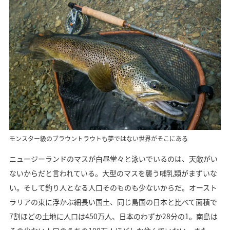
モンスター級のブラウントラウトも夢ではない世界がそこにある
ニュージーランドのマスが白昼堂々と泳いでいるのは、天敵がい
ないからだと言われている。大型のマスを襲う哺乳類がまずいな
い。そして釣り人となる人口そのものも少ないからだ。オースト
ラリアの東に浮かぶ細長い国土、同じ島国の日本と比べて面積で
7割ほどの土地に人口は450万人、日本のわずか28分の1。南島は