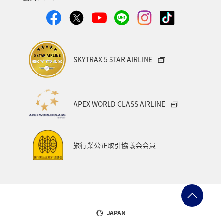
復路出発日および時間帯
日付を選択
SKYTRAX 5 STAR AIRLINE
時間帯指定なし
APEX WORLD CLASS AIRLINE
経由地および乗り継ぎ所要時間を追加する
旅行業公正取引協議会会員
1人
プロモーションコードについて
JAPAN