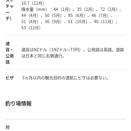
10.7（12月）
チャ
降水量（mm）：44（1月）、35（2月）、72（3月）、
ー
44（4月）、50（5月）、85（6月）、46（7月）、
チ）
51（8月）、36（9月）、51（10月）、40（11月）、
53（12月）
通
貨・
通貨はNZドル（1NZドル≒73円）。公用語は英語。道路
公用
は日本と同じ右側通行。
語
ビザ
3ヵ月以内の観光目的の渡航にビザは必要ない。
釣り場情報
対