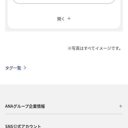
複数都市で検索
閉じる
エコノミークラス
開く
往復で異なるクラスで検索
運賃タイプ指定なし
ご利用条件
※写真はすべてイメージです。
往路出発日および時間帯
タグ一覧
日付を選択
時間帯指定なし
ANAグループ企業情報
経由地および乗り継ぎ所要時間を追加する
SNS公式アカウント