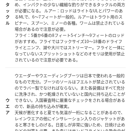
タ
め、インパクトの少ない繊細な釣りができるタックルの両方
ッ
が必要になる。 ルアー：ロッドはライトなULとパワーのあ
ク
るMLで、6～7フィートが一般的。ルアーはトラウト用のス
ル
ピナー、スプーン、ミノーの各種。ワームは禁止されている
場合があるので注意が必要。
フライ：5番か6番の8フィート5インチ～9フィートのロッド
がおすすめ。フライではフックサイズ10～18番のドライフ
ライとニンフ、湖や大川ではストリーマー。フライと一体に
なっていないスプリットショットなどのオモリは使用が禁止
されているので注意が必要である。
ウエーダーやウエーディングブーツは日本で使われる一般的
なもので充分。ブーツのソールはフエルトが禁止されている
のでラバー製でなければならない。また各装備はすべて充分
に洗浄され、かつ乾燥されていないと国内に持ち込むことが
ウ
できない。入国審査時に厳重なチェックをされる場合がある
エ
ので、新品の持ち込みが確実。
ア
天候が悪化すると夏でも気温が一桁になることがあるので、
レインウエアの他にインサレーション入りのジャケットがあ
ると寒さをしのげる。日差しが非常に強いため、日焼け止め
などの対策も必要。また森にはサンドフライという吸血虫が