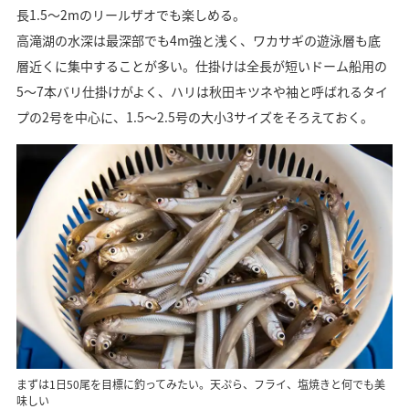
長1.5～2mのリールザオでも楽しめる。
高滝湖の水深は最深部でも4m強と浅く、ワカサギの遊泳層も底
層近くに集中することが多い。仕掛けは全長が短いドーム船用の
5～7本バリ仕掛けがよく、ハリは秋田キツネや袖と呼ばれるタイ
プの2号を中心に、1.5～2.5号の大小3サイズをそろえておく。
まずは1日50尾を目標に釣ってみたい。天ぷら、フライ、塩焼きと何でも美
味しい