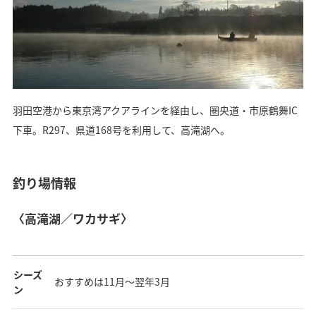
羽田空港から東京湾アクアラインを経由し、圏央道・市原鶴舞IC
下車。R297、県道168号を利用して、高滝湖へ。
釣り場情報
〈高滝湖／ワカサギ〉
シーズ
おすすめは11月～翌年3月
ン