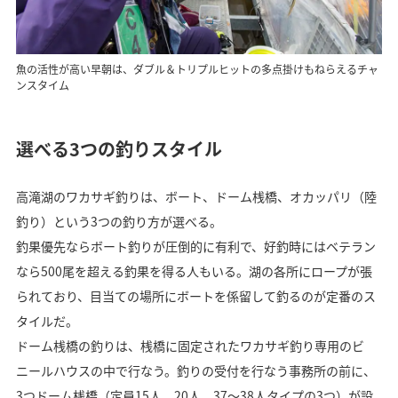
魚の活性が高い早朝は、ダブル＆トリプルヒットの多点掛けもねらえるチャ
ンスタイム
選べる3つの釣りスタイル
高滝湖のワカサギ釣りは、ボート、ドーム桟橋、オカッパリ（陸
釣り）という3つの釣り方が選べる。
釣果優先ならボート釣りが圧倒的に有利で、好釣時にはベテラン
なら500尾を超える釣果を得る人もいる。湖の各所にロープが張
られており、目当ての場所にボートを係留して釣るのが定番のス
タイルだ。
ドーム桟橋の釣りは、桟橋に固定されたワカサギ釣り専用のビ
ニールハウスの中で行なう。釣りの受付を行なう事務所の前に、
3つドーム桟橋（定員15人、20人、37～38人タイプの3つ）が設