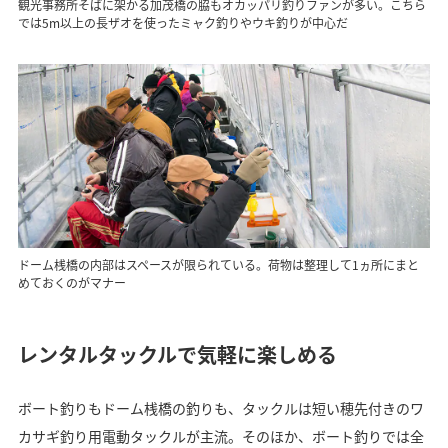
観光事務所そばに架かる加茂橋の脇もオカッパリ釣りファンが多い。こちら
では5m以上の長ザオを使ったミャク釣りやウキ釣りが中心だ
ドーム桟橋の内部はスペースが限られている。荷物は整理して1ヵ所にまと
めておくのがマナー
レンタルタックルで気軽に楽しめる
ボート釣りもドーム桟橋の釣りも、タックルは短い穂先付きのワ
カサギ釣り用電動タックルが主流。そのほか、ボート釣りでは全