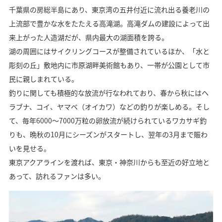
千葉県の房総半島にあり、東京湾の五井付近に流れ出る養老川の
上流部で豊かな水をたたえる高滝湖。高滝ダムの建設によって出
来上がった人造湖だが、県内最大の湖面積を誇る。
湖の周囲にはサイクリングコースが整備されているほか、「水と
彫刻の丘」敷地内に市原湖畔美術館もあり、一帯が公園として市
民に親しまれている。
釣りに関しても積極的な放流が行なわれており、春から秋にはヘ
ラブナ、コイ、ヤマベ（オイカワ）などの釣りが楽しめる。そし
て、毎年6000～7000万粒の卵放流が続けられているワカサギ釣
りも、晩秋の10月にシーズンがスタートし、翌年の3月まで賑わ
いを見せる。
東京アクアラインを渡れば、東京・神奈川からも至近の好立地と
あって、訪れるファンは多い。