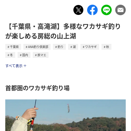
【千葉県・高滝湖】多様なワカサギ釣り
が楽しめる房総の山上湖
千葉県
ANA釣り倶楽部
釣り
湖
ワカサギ
秋
冬
国内
旅マエ
トラベル
すべて表示
首都圏のワカサギ釣り場