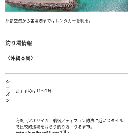
那覇空港から各漁港まではレンタカーを利用。
釣り場情報
〈沖縄本島〉
シ
ー
おすすめは11～2月
ズ
ン
海風（アオリイカ／船宿／ティプラン釣法に近いスタイル
で比較的浅場をねらう釣り方／うるま市。
http://umikaze88.net/
）、