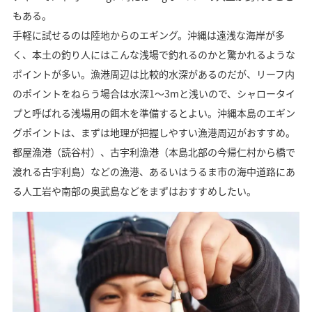
もある。
手軽に試せるのは陸地からのエギング。沖縄は遠浅な海岸が多
く、本土の釣り人にはこんな浅場で釣れるのかと驚かれるような
ポイントが多い。漁港周辺は比較的水深があるのだが、リーフ内
のポイントをねらう場合は水深1～3mと浅いので、シャロータイ
プと呼ばれる浅場用の餌木を準備するとよい。沖縄本島のエギン
グポイントは、まずは地理が把握しやすい漁港周辺がおすすめ。
都屋漁港（読谷村）、古宇利漁港（本島北部の今帰仁村から橋で
渡れる古宇利島）などの漁港、あるいはうるま市の海中道路にあ
る人工岩や南部の奥武島などをまずはおすすめしたい。