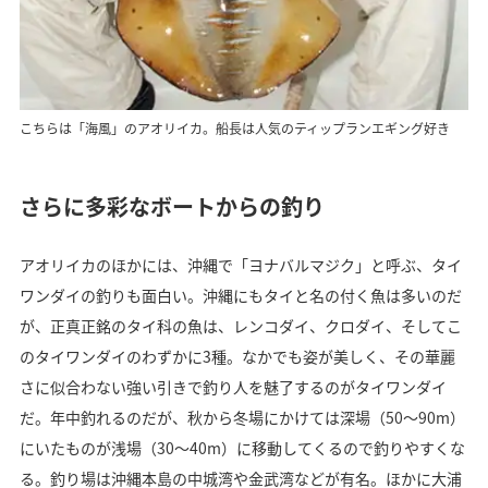
こちらは「海風」のアオリイカ。船長は人気のティップランエギング好き
さらに多彩なボートからの釣り
アオリイカのほかには、沖縄で「ヨナバルマジク」と呼ぶ、タイ
ワンダイの釣りも面白い。沖縄にもタイと名の付く魚は多いのだ
が、正真正銘のタイ科の魚は、レンコダイ、クロダイ、そしてこ
のタイワンダイのわずかに3種。なかでも姿が美しく、その華麗
さに似合わない強い引きで釣り人を魅了するのがタイワンダイ
だ。年中釣れるのだが、秋から冬場にかけては深場（50～90m）
にいたものが浅場（30～40m）に移動してくるので釣りやすくな
る。釣り場は沖縄本島の中城湾や金武湾などが有名。ほかに大浦