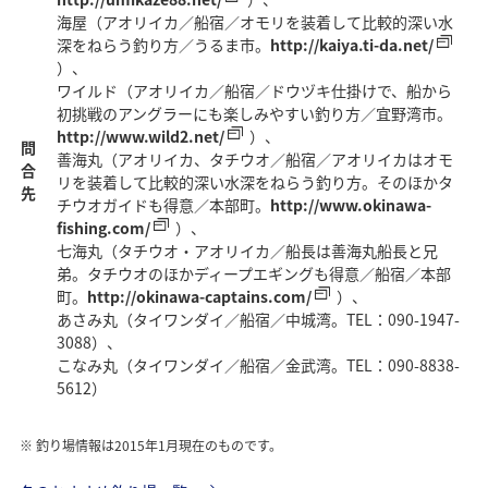
海屋（アオリイカ／船宿／オモリを装着して比較的深い水
深をねらう釣り方／うるま市。
http://kaiya.ti-da.net/
）、
ワイルド（アオリイカ／船宿／ドウヅキ仕掛けで、船から
初挑戦のアングラーにも楽しみやすい釣り方／宜野湾市。
http://www.wild2.net/
）、
問
善海丸（アオリイカ、タチウオ／船宿／アオリイカはオモ
合
リを装着して比較的深い水深をねらう釣り方。そのほかタ
先
チウオガイドも得意／本部町。
http://www.okinawa-
fishing.com/
）、
七海丸（タチウオ・アオリイカ／船長は善海丸船長と兄
弟。タチウオのほかディープエギングも得意／船宿／本部
町。
http://okinawa-captains.com/
）、
あさみ丸（タイワンダイ／船宿／中城湾。TEL：090-1947-
3088）、
こなみ丸（タイワンダイ／船宿／金武湾。TEL：090-8838-
5612）
釣り場情報は2015年1月現在のものです。